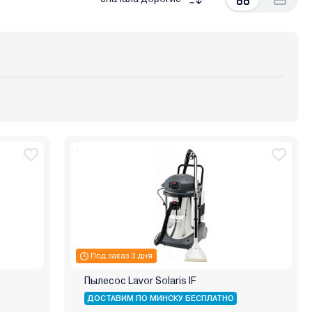
Milwaukee
Mystery
National
Nordberg
Redmond
RockForce
Roidmi
Rombica
esvor
Timberk
TMB
TOTAL
Trouver
Tuarex
& Shtain
Zitrek
Даджет
Диолд
Зубр
Под заказ 3 дня
Пылесос Lavor Solaris IF
ДОСТАВИМ ПО МИНСКУ БЕСПЛАТНО