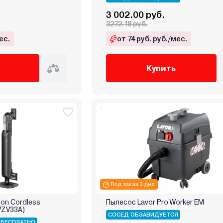
3 002.00 руб.
3272.18 руб.
ес.
от 74 руб. руб./мес.
Купить
Под заказ 3 дня
ion Cordless
Пылесос Lavor Pro Worker EM
VZV33A)
СОСЕД ОБЗАВИДУЕТСЯ
 БЕСПЛАТНО