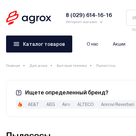
8 (029) 614-16-16
Интернет-магазин
По
Каталог товаров
О нас
Акции
Главная
Для дома
Бытовая техника
Пылесосы
Ищете определенный бренд?
AE&T
AEG
Airo
ALTECO
Annovi Reverberi
Brayer
Bull
Carrera
Centek
Clever&Clean
Co
Einhell
Electrolux
Elitech
Endever
EVOline
Ev
GreenWorks (Гринворкс)
Hako
Hiberg
Hikoki
H
Пылесосы