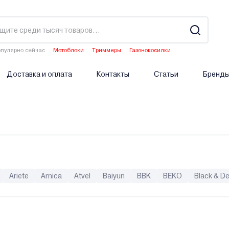
пулярно сейчас
Мотоблоки
Триммеры
Газонокосилки
Аэраторы
Опрыскиватели аккумуляторные
Доставка и оплата
Контакты
Статьи
Бренд
Ariete
Arnica
Atvel
Baiyun
BBK
BEKO
Black & D
olfort
Daewoo
Deerma
Deko
Deli
Denzel
DeWalt
olution
Felisatti
Festool
Fiorentini
Forsage
GalaXy
usqvarna (Хускварна)
Hyundai
iLife
INGCO
Jimmy
JV