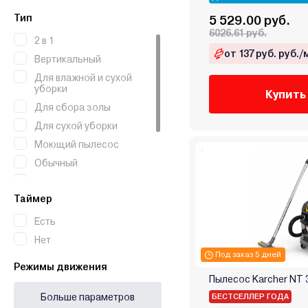
Baiyun
Тип
5 529.00 руб.
BBK
6026.61 руб.
2 в 1
BEKO
от 137 руб. руб./
Вертикальный
Black & Decker
Для влажной и сухой
Blackton
уборки
Купить
Bort
Для сбора золы
Bosch (Бош)
Для сухой уборки
BQ
Моющий пылесос
Brait
Обычный
Brayer
Паропылесос
Bull
Таймер
Пылесос с аквафильтром
Carrera
Робот-пылесос
Есть
Centek
Хозяйственный
Нет
Clever&Clean
Под заказ 5 дней
Режимы движения
Coolfort
Пылесос Karcher NT 3
Daewoo
Больше параметров
БЕСТСЕЛЛЕР ГОДА
Deerma