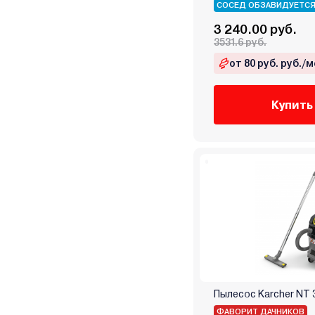
Maxwell
СОСЕД ОБЗАВИДУЕТС
Metabo
3 240.00 руб.
Midea
3531.6 руб.
Miele
от 80 руб. руб./м
Milwaukee
Mystery
Купить
National
Nordberg
Nordfrost
Normann
Oasis
P.I.T.
Patriot
Philips
Pioneer
Planta
Пылесос Karcher NT 3
Polaris
ФАВОРИТ ДАЧНИКОВ