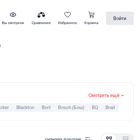
Войти
Вы смотрели
Сравнение
Избранное
Корзина
ы
Смотреть ещё
ecker
Blackton
Bort
Bosch (Бош)
BQ
Brait
DongCheng
Dreame
DYLLU
Dyson
Edon
Gardena
Garlyn
Ghibli&Wirbel
Ginzzu
Gorenje
C
Karcher
Kitfort
KIWI
Kolner
Kraft
сначала дорогие