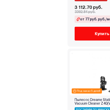
Portotecnica
3 112.70 руб.
Red Solution
3392.84 руб.
Redmond
от 77 руб. руб./м
RockForce
Roidmi
Купить
Rombica
Rondell
Ryobi
Samsung
Scarlett
Sencor
Soteco
Starmix
Starwind
Под заказ 5 дней
Stihl
Пылесос Dreame Stat
Sturm
Vacuum Cleaner Z40(
Supra
ДОСТАВИМ ПО МИНСКУ