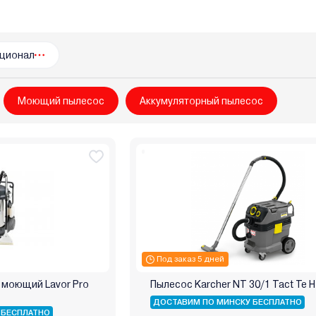
LG
Lydsto
Makita
Maxwell
Metabo
Midea
Miele
ips
Pioneer
Planta
Polaris
Portotecnica
Red Solution
teco
Starmix
Starwind
Stihl
Sturm
Supra
Tefal
T
ционал
Wortex
Worx
Wumax (Wurth)
Xiaomi
Zelmer
Zigmund 
Моющий пылесос
Aккумуляторный пылесос
Под заказ 5 дней
 моющий Lavor Pro
Пылесос Karcher NT 30/1 Tact Te H
ДОСТАВИМ ПО МИНСКУ БЕСПЛАТНО
 БЕСПЛАТНО