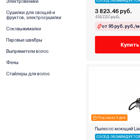
СОСЕД ОБЗАВИДУЕТС
Электровеники
Festool
3 823.46 руб.
Fiorentini
Сушилки для овощей и
4167.57 руб.
фруктов, электросушилки
Forsage
от 95 руб. руб./м
GalaXy
Соковыжималки
Gardena
Паровые швабры
Купить
Garlyn
Выпрямители волос
Ghibli&Wirbel
Ginzzu
Фены
Gorenje
Стайлеры для волос
GreenWorks (Гринворкс)
Hako
Hiberg
Hikoki
Husqvarna (Хускварна)
Под заказ 3 дня
Hyundai
iLife
Пылесос моющий Lavo
INGCO
СОСЕД ОБЗАВИДУЕТС