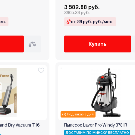
3 582.88 руб.
3905.34 руб.
ес.
от 89 руб. руб./мес.
Купить
Под заказ 3 дня
and Dry Vacuum T16
Пылесос Lavor Pro Windy 378 IR
)
ДОСТАВИМ ПО МИНСКУ БЕСПЛАТНО