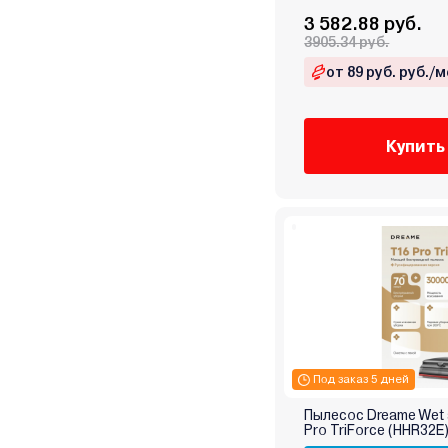
Jimmy
3 582.88 руб.
3905.34 руб.
JVC
Karcher
от 89 руб. руб./м
Kitfort
KIWI
Купить
Kolner
Kraft
Kranzle
Kress
Kyvol
Lavor
Leacco
Leonord
LG
Под заказ 5 дней
Lydsto
Пылесос Dreame Wet 
Makita
Pro TriForce (HHR32E