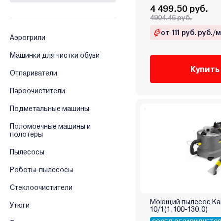
4 499.50 руб.
Deko
4904.46 руб.
Deli
от 111 руб. руб./
Аэрогрили
Denzel
DeWalt
Машинки для чистки обуви
DongCheng
Купить
Отпариватели
Dreame
Пароочистители
DYLLU
Dyson
Подметальные машины
Edon
Поломоечные машины и
Einhell
полотеры
Electrolux
Пылесосы
Elitech
Роботы-пылесосы
Endever
EVOline
Стеклоочистители
Evolution
Моющий пылесос Kar
Утюги
10/1(1.100-130.0)
Felisatti