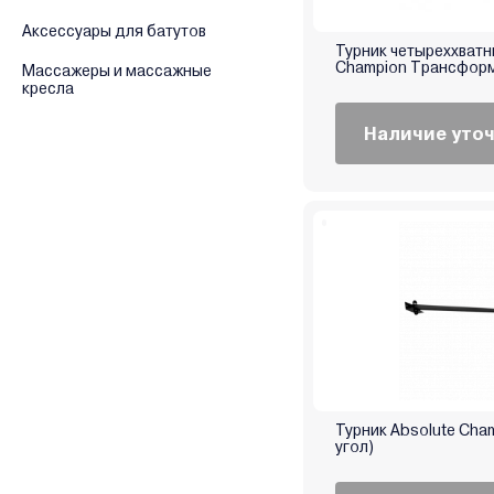
Аксессуары для батутов
Турник четыреххватн
Champion Трансфор
Массажеры и массажные
кресла
Наличие уто
Турник Absolute Cham
угол)