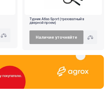
Турник Atlas Sport (треххватный в
дверной проем)
Наличие уточняйте