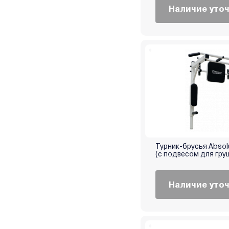
Наличие уто
Турник-брусья Absol
(с подвесом для гру
Наличие уто