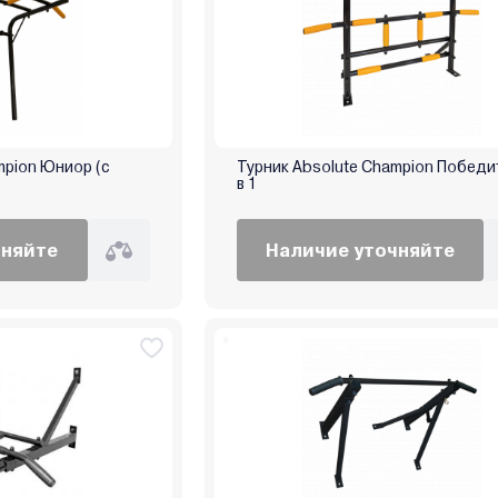
mpion Юниор (с
Турник Absolute Champion Победи
в 1
чняйте
Наличие уточняйте