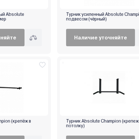
ый Absolute
Турник усиленный Absolute Champi
мер
подвесом (чёрный)
чняйте
Наличие уточняйте
pion (крепёж в
Турник Absolute Champion (крепеж
потолку)