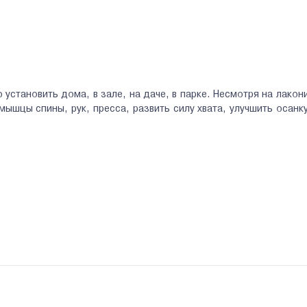
установить дома, в зале, на даче, в парке. Несмотря на лакон
ышцы спины, рук, пресса, развить силу хвата, улучшить осанку
о душе практичный вариант в дверной проем, кому-то – турник 3
 быстро устанавливается и снимается, не требует дополнительн
рукция фиксируется болтами на стене. Существует множество ра
 на крюки. Стенка турник с брусьями и навесным оборудован
тажа должна быть прочной.
инске, можно рассмотреть потолочный турник. Он закрепляется 
то и грамотно провести установку.