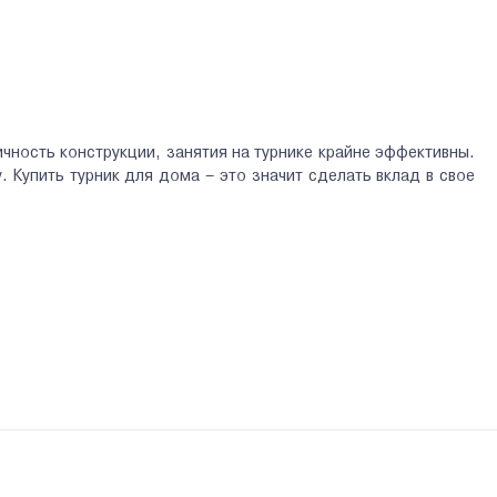
ичность конструкции, занятия на турнике крайне эффективны.
. Купить турник для дома – это значит сделать вклад в свое
 в 1 (используют для подтягиваний, отжиманий, упражнений на
ого крепежа, мало весит и недорого стоит. Но изделие может
зновидностей моделей данной установки, например, шведский
ием отличается многофункциональностью. Турники для дома
болтами на потолке, способен выдержать серьезную нагрузку.