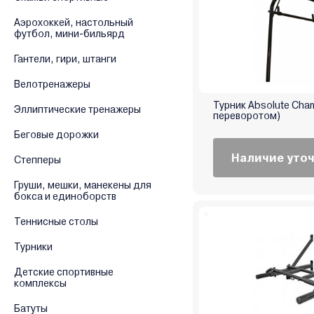
Аэрохоккей, настольный
футбол, мини-бильярд
Гантели, гири, штанги
Велотренажеры
Турник Absolute Cha
Эллиптические тренажеры
переворотом)
Беговые дорожки
Наличие уто
Степперы
Груши, мешки, манекены для
бокса и единоборств
Теннисные столы
Турники
Детские спортивные
комплексы
Батуты