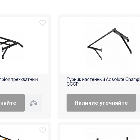
mpion треххватный
Турник настенный Absolute Champ
СССР
чняйте
Наличие уточняйте