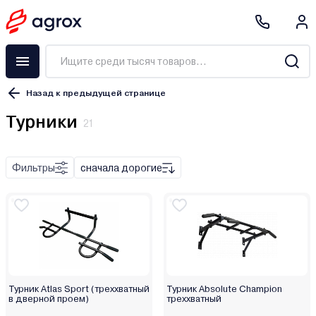
Назад к предыдущей странице
Турники
21
Фильтры
сначала дорогие
Absolute Champion
Atlas Sport
Neo-Sport
Турник Atlas Sport (треххватный
Турник Absolute Champion
в дверной проем)
треххватный