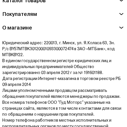
Каталог товаров
выдерживают солидный вес, однако стена для монтажа
должна быть прочной.
Если вы отказались от идеи купить турник настенный в
Покупателям
Минске, можно рассмотреть потолочный турник. Он
закрепляется болтами на потолке, способен выдержать
серьезную нагрузку. Но важно тщательно рассчитать вес,
О магазине
выбрать подходящее место и грамотно провести установку.
Навесные турники закрепляются на уже существующей
Юридический адрес: 220013, г. Минск, ул. Я.Коласа 63, 3н.
конструкции, например, на шведской стенке. Такой турник
удобно регулировать под разный рост, поэтому заниматься
Р/с BY57MTBK30120001093300072474 в ЗАО «МТБанк», код
могут и взрослые, и дети. Минус – модель занимает много
MTBKBY22.
места.
В едином государственном регистре юридических лиц и
индивидуальных предпринимателей Общество
При выборе обратите внимание, сколько пространства
зарегистрированно 03 апреля 2012 г за № 191601188.
потребует турник, если ограничений нет, то можно купить
Дата регистрации Интернет-мазагина в торговом реестре РБ
турник 3в1 и максимально оснастить его навесным
09 апреля 2014
оборудованием для интенсивных тренировок. Помните о
Лицами уполномоченными продавцом рассматривать
максимальной нагрузке, лучше приобрести турник с запасом.
обращения покупателей являются менеджеры по продажам.
В нашем ассортименте представлены модели различных
Все номера телефонов ООО "Гуд Моторс" указанные на
брендов, в том числе, турник Absolute Champion. Подобрать
страницах сайта, являются в том числе контактами для связи
подходящую модель поможет удобная система фильтров.
по обращениям о нарушении прав покупателей.
Купить турник в Беларуси: доставка по всей
Номер телефона работников местных исполнительных и
стране!
распорядительных органов по месту государственной