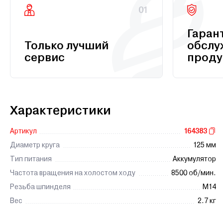
01
Гаран
Только лучший
обслу
сервис
проду
Характеристики
Артикул
164383
Диаметр круга
125 мм
Тип питания
Аккумулятор
Частота вращения на холостом ходу
8500 об/мин.
Резьба шпинделя
М14
Вес
2.7 кг