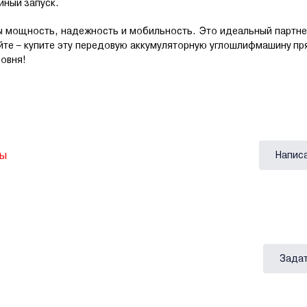
йный запуск.
ы мощность, надежность и мобильность. Это идеальный партне
айте – купите эту передовую аккумуляторную углошлифмашину пр
овня!
вы
Напис
Задат