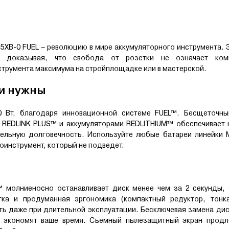
XB-0 FUEL – революцию в мире аккумуляторного инструмента. 
, доказывая, что свобода от розетки не означает ком
нструмента максимума на стройплощадке или в мастерской.
ни нужны
0 Вт, благодаря инновационной системе FUEL™. Бесщеточны
 REDLINK PLUS™ и аккумуляторами REDLITHIUM™ обеспечивает 
тельную долговечность. Используйте любые батареи линейки 
оинструмент, который не подведет.
™ молниеносно останавливает диск менее чем за 2 секунды, 
ка и продуманная эргономика (компактный редуктор, тонка
ь даже при длительной эксплуатации. Бесключевая замена ди
а экономят ваше время. Съемный пылезащитный экран продл