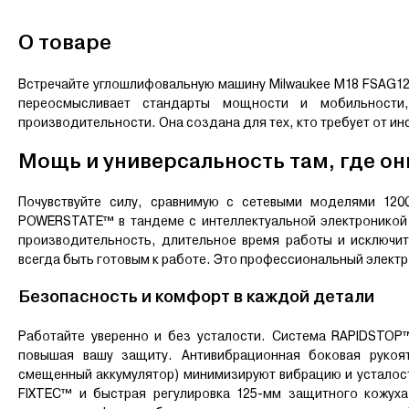
О товаре
Встречайте углошлифовальную машину Milwaukee M18 FSAG125
переосмысливает стандарты мощности и мобильности
производительности. Она создана для тех, кто требует от и
Мощь и универсальность там, где о
Почувствуйте силу, сравнимую с сетевыми моделями 120
POWERSTATE™ в тандеме с интеллектуальной электроникой
производительность, длительное время работы и исключи
всегда быть готовым к работе. Это профессиональный электр
Безопасность и комфорт в каждой детали
Работайте уверенно и без усталости. Система RAPIDSTOP
повышая вашу защиту. Антивибрационная боковая рукоят
смещенный аккумулятор) минимизируют вибрацию и усталост
FIXTEC™ и быстрая регулировка 125-мм защитного кожух