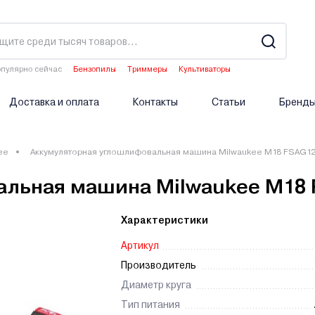
пулярно сейчас
Бензопилы
Триммеры
Культиваторы
Водонагреватели
Опрыскиватели аккумуляторные
Доставка и оплата
Контакты
Статьи
Бренд
ee
Аккумуляторная углошлифовальная машина Milwaukee M18 FSAG12
альная машина Milwaukee M18
Характеристики
Артикул
Производитель
Диаметр круга
Тип питания