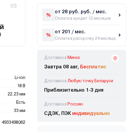
03
от 28 руб. руб. / мес.
Оплата в кредит 12 месяцев
й
от 201 / мес.
и
Оплата в рассрочку 24 месяца
Доставка в
Минск
Завтра 08 авг,
Бесплатно
Li-ion
Доставка в
Любую точку Беларуси
18 В
Приблизительно 1-3 дня
22.23 мм
Есть
Доставка в
Россию
33 мм
СДЭК, ПЭК
индивидуально
4933498062