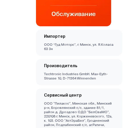
Импортер
ООО “Гуд Моторс”, г. Минск, ул. Я.Коласа
63 3н
Производитель
Techtronic Industries GmbH. Max-Eyth-
Strasse 10, D-71364 Winnenden
Сервисный центр
ООО "Пилакос", Минская обл., Минский
р-н, Боровлянский с/с, здание 81/1,
район д. Дроздово ОДО "БелСваМО",
220108 г. Минск, ул. Корженевского, 12а,
к. 103. ООО "АстЭраБел", Гродненский
район, Подлабенский с/с, аг.Ратичи,