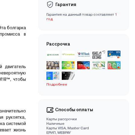
Гарантия
Гарантия на данный товар составляет
1
год
Эта болгарка
промисса в
Рассрочка
й двигатель
невероятную
M18™, чтобы
Подробнее
Способы оплаты
значительно
я рукоятка,
Карты рассрочки
ска системой
Наличные
Карты VISA, Master Card
евает жизнь
EРИП, WEBPAY