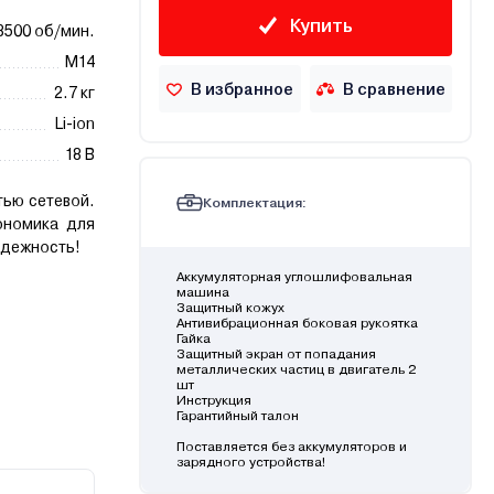
Купить
8500 об/мин.
М14
В избранное
В сравнение
2.7 кг
Li-ion
18 В
ью сетевой.
Комплектация:
ономика для
адежность!
Аккумуляторная углошлифовальная
машина
Защитный кожух
Антивибрационная боковая рукоятка
Гайка
Защитный экран от попадания
металлических частиц в двигатель 2
шт
Инструкция
Гарантийный талон
Поставляется без аккумуляторов и
зарядного устройства!