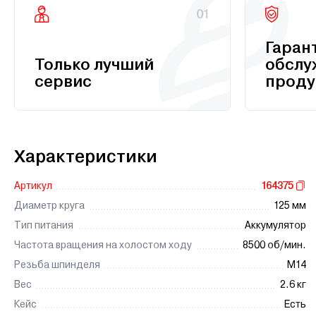
01
Гаран
Только лучший
обслу
сервис
проду
Характеристики
Артикул
164375
Диаметр круга
125 мм
Тип питания
Аккумулятор
Частота вращения на холостом ходу
8500 об/мин.
Резьба шпинделя
М14
Вес
2.6 кг
Кейс
Есть