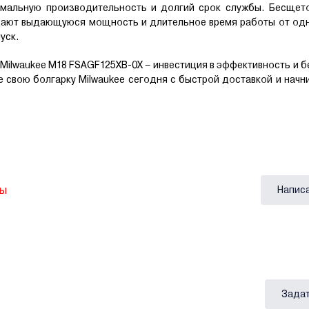
симальную производительность и долгий срок службы. Бесщет
ают выдающуюся мощность и длительное время работы от одн
уск.
ilwaukee M18 FSAGF125XB-0X – инвестиция в эффективность и 
е свою болгарку Milwaukee сегодня с быстрой доставкой и начн
вы
Напис
Задат