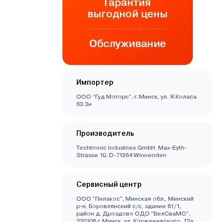
Импортер
ООО “Гуд Моторс”, г. Минск, ул. Я.Коласа
63 3н
Производитель
Techtronic Industries GmbH. Max-Eyth-
Strasse 10, D-71364 Winnenden
Сервисный центр
ООО "Пилакос", Минская обл., Минский
р-н, Боровлянский с/с, здание 81/1,
район д. Дроздово ОДО "БелСваМО",
220108 г. Минск, ул. Корженевского, 12а,