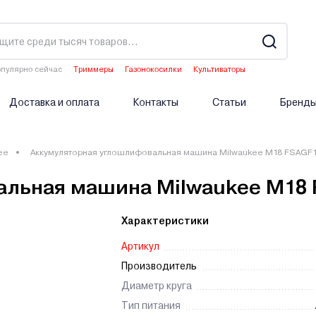
пулярно сейчас
Триммеры
Газонокосилки
Культиваторы
Водонагреватели
Двигатели мотоблоков
Доставка и оплата
Контакты
Статьи
Бренд
ee
Аккумуляторная углошлифовальная машина Milwaukee M18 FSAGF
альная машина Milwaukee M18
Характеристики
Артикул
Производитель
Диаметр круга
Тип питания