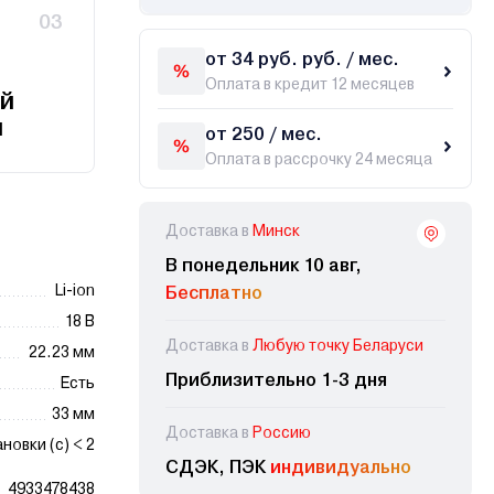
03
от 34 руб. руб. / мес.
Оплата в кредит 12 месяцев
й
и
от 250 / мес.
Оплата в рассрочку 24 месяца
Доставка в
Минск
В понедельник 10 авг,
Li-ion
Бесплатно
18 В
Доставка в
Любую точку Беларуси
22.23 мм
Приблизительно 1-3 дня
Есть
33 мм
Доставка в
Россию
новки (с) < 2
СДЭК, ПЭК
индивидуально
4933478438