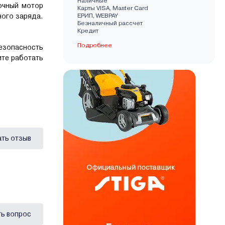
Наличные
очный мотор
Карты VISA, Master Card
ого заряда.
EРИП, WEBPAY
Безналичный рассчет
Кредит
Подробнее
безопасность
ите работать
ать отзыв
ь вопрос