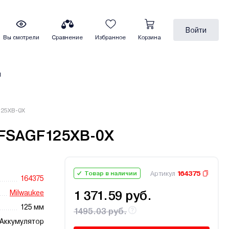
Войти
Вы смотрели
Сравнение
Избранное
Корзина
ы
125XB-0X
 FSAGF125XB-0X
Артикул
164375
Товар в наличии
164375
Milwaukee
1 371.59 руб.
125 мм
1495.03 руб.
Аккумулятор