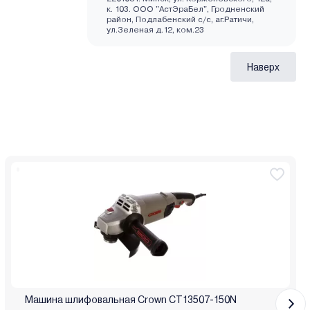
к. 103. ООО "АстЭраБел", Гродненский
район, Подлабенский с/с, аг.Ратичи,
ул.Зеленая д.12, ком.23
Наверх
Машина шлифовальная Crown CT13507-150N