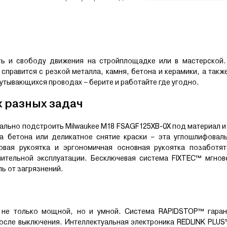
ть и свободу движения на стройплощадке или в мастерской.
 справится с резкой металла, камня, бетона и керамики, а так
путывающихся проводах – берите и работайте где угодно.
 разных задач
еально подстроить Milwaukee M18 FSAGF125XB-0X под материал и
ка бетона или деликатное снятие краски – эта углошлифовал
ковая рукоятка и эргономичная основная рукоятка позаботя
ительной эксплуатации. Бесключевая система FIXTEC™ мгнов
ь от загрязнений.
 не только мощной, но и умной. Система RAPIDSTOP™ гаран
после выключения. Интеллектуальная электроника REDLINK PL