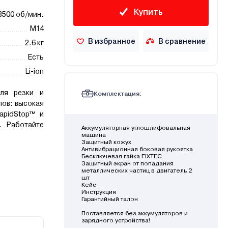
Купить
8500 об/мин.
М14
В избранное
В сравнение
2.6 кг
Есть
Li-ion
ля резки и
Комплектация:
ов: высокая
apidStop™ и
. Работайте
Аккумуляторная углошлифовальная
машина
Защитный кожух
Антивибрационная боковая рукоятка
Бесключевая гайка FIXTEC
Защитный экран от попадания
металлических частиц в двигатель 2
шт
Кейс
Инструкция
Гарантийный талон
Поставляется без аккумуляторов и
зарядного устройства!