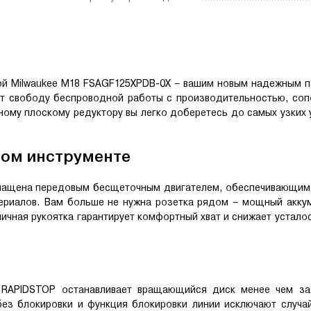
ой Milwaukee M18 FSAGF125XPDB-0X – вашим новым надежным п
ет свободу беспроводной работы с производительностью, соп
му плоскому редуктору вы легко доберетесь до самых узких у
ном инструменте
оснащена передовым бесщеточным двигателем, обеспечивающим
ериалов. Вам больше не нужна розетка рядом – мощный аккум
ичная рукоятка гарантирует комфортный хват и снижает устало
а
 RAPIDSTOP останавливает вращающийся диск менее чем за
ез блокировки и функция блокировки линии исключают случай