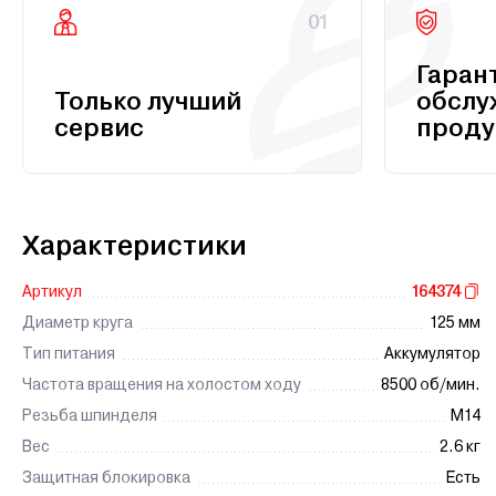
01
Гаран
Только лучший
обслу
сервис
проду
Характеристики
Артикул
164374
Диаметр круга
125 мм
Тип питания
Аккумулятор
Частота вращения на холостом ходу
8500 об/мин.
Резьба шпинделя
М14
Вес
2.6 кг
Защитная блокировка
Есть