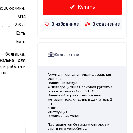
Купить
8500 об/мин.
М14
В избранное
В сравнение
2.6 кг
Есть
Есть
 болгарка.
Комплектация:
еальна для
й и работа в
час!
Аккумуляторная углошлифовальная
машина
Защитный кожух
Антивибрационная боковая рукоятка
Бесключевая гайка FIXTEC
Защитный экран от попадания
металлических частиц в двигатель 2
шт
Кейс
Инструкция
Гарантийный талон
Поставляется без аккумуляторов и
зарядного устройства!