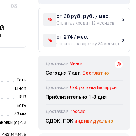
03
от 38 руб. руб. / мес.
Оплата в кредит 12 месяцев
й
и
от 274 / мес.
Оплата в рассрочку 24 месяца
Доставка в
Минск
Сегодня 7 авг,
Бесплатно
Есть
Доставка в
Любую точку Беларуси
Li-ion
Приблизительно 1-3 дня
18 В
Есть
Доставка в
Россию
33 мм
СДЭК, ПЭК
индивидуально
новки (с) < 2
4933478439