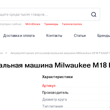
пулярно сейчас
Мотоблоки
Триммеры
Газонокосилки
Культиваторы
Опрыскиватели аккумуляторные
Доставка и оплата
Контакты
Статьи
Бренд
ee
Аккумуляторная углошлифовальная машина Milwaukee M18 FSAGF
альная машина Milwaukee M18
Характеристики
Артикул
Производитель
Диаметр круга
Тип питания