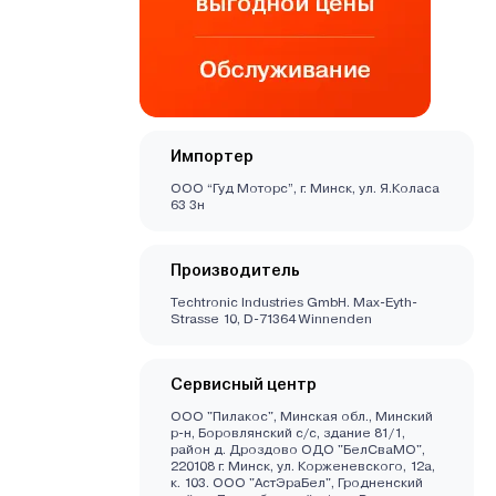
Импортер
ООО “Гуд Моторс”, г. Минск, ул. Я.Коласа
63 3н
Производитель
Techtronic Industries GmbH. Max-Eyth-
Strasse 10, D-71364 Winnenden
Сервисный центр
ООО "Пилакос", Минская обл., Минский
р-н, Боровлянский с/с, здание 81/1,
район д. Дроздово ОДО "БелСваМО",
220108 г. Минск, ул. Корженевского, 12а,
к. 103. ООО "АстЭраБел", Гродненский