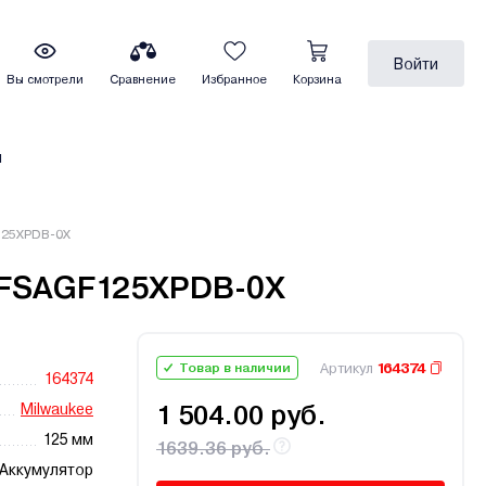
Войти
Вы смотрели
Сравнение
Избранное
Корзина
ы
125XPDB-0X
 FSAGF125XPDB-0X
Артикул
164374
Товар в наличии
164374
Milwaukee
1 504.00 руб.
125 мм
1639.36 руб.
Аккумулятор