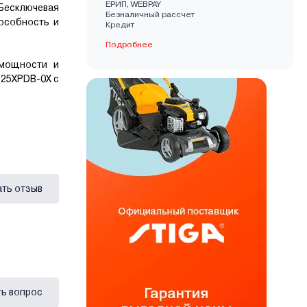
EРИП, WEBPAY
Бесключевая
Безналичный рассчет
особность и
Кредит
Подробнее
 мощности и
125XPDB-0X с
ать отзыв
ь вопрос