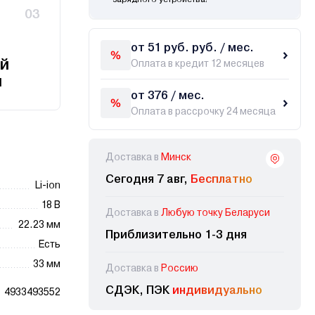
03
от 51 руб. руб. / мес.
й
Оплата в кредит 12 месяцев
и
от 376 / мес.
Оплата в рассрочку 24 месяца
Доставка в
Минск
Сегодня 7 авг,
Бесплатно
Li-ion
18 В
Доставка в
Любую точку Беларуси
22.23 мм
Приблизительно 1-3 дня
Есть
33 мм
Доставка в
Россию
СДЭК, ПЭК
индивидуально
4933493552