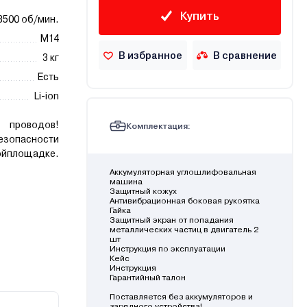
Купить
8500 об/мин.
М14
В избранное
В сравнение
3 кг
Есть
Li-ion
 проводов!
Комплектация:
езопасности
йплощадке.
Аккумуляторная углошлифовальная
машина
Защитный кожух
Антивибрационная боковая рукоятка
Гайка
Защитный экран от попадания
металлических частиц в двигатель 2
шт
Инструкция по эксплуатации
Кейс
Инструкция
Гарантийный талон
Поставляется без аккумуляторов и
зарядного устройства!