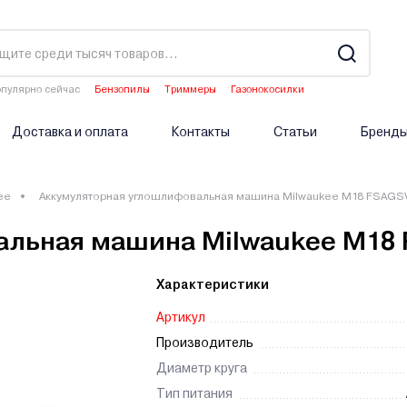
пулярно сейчас
Бензопилы
Триммеры
Газонокосилки
Водонагреватели
Аэраторы
Доставка и оплата
Контакты
Статьи
Бренд
ee
Аккумуляторная углошлифовальная машина Milwaukee M18 FSAGS
альная машина Milwaukee M18
Характеристики
Артикул
Производитель
Диаметр круга
Тип питания