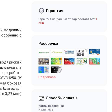
Гарантия
Гарантия на данный товар составляет
1
год
ми моделями
, особенно с
Рассрочка
водя риски к
 выключатель
о при работе
Подробнее
GSVO125X-0X
емая боковая
ды благодаря
о 3,27 м/с²)
Способы оплаты
Карты рассрочки
Наличные