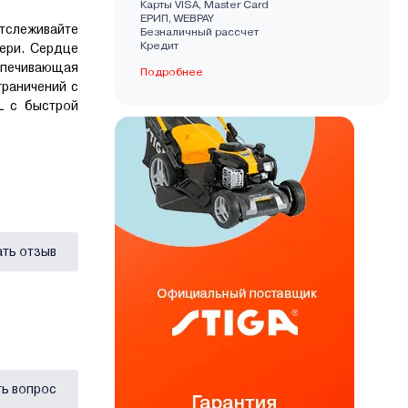
Карты VISA, Master Card
EРИП, WEBPAY
слеживайте
Безналичный рассчет
Кредит
тери. Сердце
спечивающая
Подробнее
граничений с
L с быстрой
ать отзыв
ь вопрос