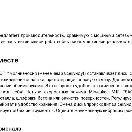
предлагает производительность, сравнимую с мощными сетевы
гие часы интенсивной работы без проводов теперь реальность
месте
P™ молниеносно (менее чем за секунду!) останавливает диск, с
аклинивание оснастки, предотвращая опасную отдачу. Двойной
жании обеими руками. Это не просто удобно, это жизненно важн
т под себя! Четыре скоростных режима
Milwaukee M18 FSA
талла, шлифовки бетона или зачистки поверхностей. Регулиру
ый хват и удобство хранения. Смена диска происходит за секун
ируется без инструментов. Оцените минимальную вибрацию (всег
сионала