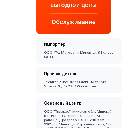
Импортер
ООО “Гуд Моторс”, г. Минск, ул. Я.Коласа
63 3н
Производитель
Techtronic Industries GmbH. Max-Eyth-
Strasse 10, D-71364 Winnenden
Сервисный центр
ООО "Пилакос", Минская обл., Минский
р-н, Боровлянский с/с, здание 81/1,
район д. Дроздово ОДО "БелСваМО",
220108 г. Минск, ул. Корженевского, 12а,