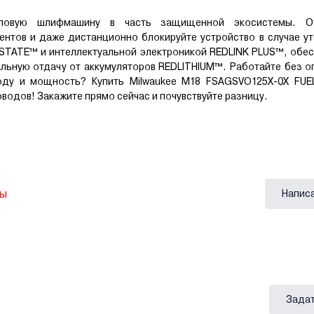
гловую шлифмашину в часть защищенной экосистемы. От
нтов и даже дистанционно блокируйте устройство в случае у
STATE™ и интеллектуальной электроникой REDLINK PLUS™, обе
ьную отдачу от аккумуляторов REDLITHIUM™. Работайте без о
оду и мощность? Купить Milwaukee M18 FSAGSVO125X-0X FUE
водов! Закажите прямо сейчас и почувствуйте разницу.
вы
Напис
Задат