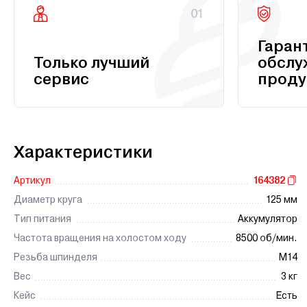
01
Гаран
Только лучший
обслу
сервис
проду
Характеристики
Артикул
164382
Диаметр круга
125 мм
Тип питания
Аккумулятор
Частота вращения на холостом ходу
8500 об/мин.
Резьба шпинделя
М14
Вес
3 кг
Кейс
Есть