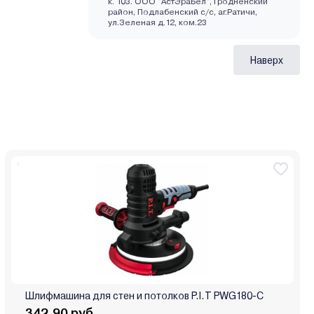
к. 103. ООО "АстЭраБел", Гродненский
район, Подлабенский с/с, аг.Ратичи,
ул.Зеленая д.12, ком.23
Наверх
Шлифмашина для стен и потолков P.I.T PWG180-C
342.90 руб.