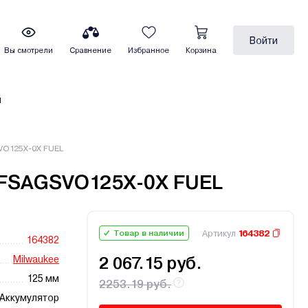
Войти
Вы смотрели
Сравнение
Избранное
Корзина
ы
VO125X-0X FUEL
 FSAGSVO125X-0X FUEL
Артикул
164382
Товар в наличии
164382
Milwaukee
2 067.15 руб.
125 мм
2253.19 руб.
Аккумулятор