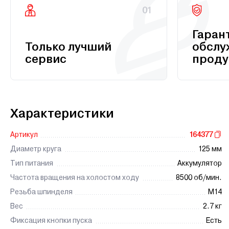
01
Гаран
Только лучший
обслу
сервис
проду
Характеристики
Артикул
164377
Диаметр круга
125 мм
Тип питания
Аккумулятор
Частота вращения на холостом ходу
8500 об/мин.
Резьба шпинделя
М14
Вес
2.7 кг
Фиксация кнопки пуска
Есть