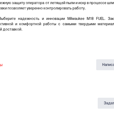
дежную защиту оператора от летящей пыли и искр в процессе шл
овки позволяет уверенно контролировать работу.
Выберите надежность и инновации Milwaukee M18 FUEL. За
ктивной и комфортной работы с самыми твердыми материал
й доставкой.
вы
Напис
Задат