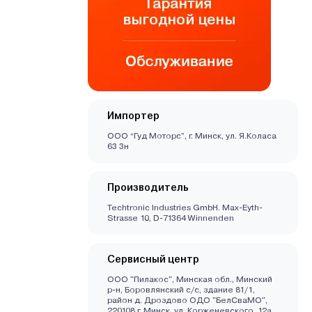
Импортер
ООО “Гуд Моторс”, г. Минск, ул. Я.Коласа
63 3н
Производитель
Techtronic Industries GmbH. Max-Eyth-
Strasse 10, D-71364 Winnenden
Сервисный центр
ООО "Пилакос", Минская обл., Минский
р-н, Боровлянский с/с, здание 81/1,
район д. Дроздово ОДО "БелСваМО",
220108 г. Минск, ул. Корженевского, 12а,