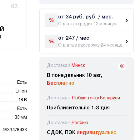
03
от 34 руб. руб. / мес.
Оплата в кредит 12 месяцев
й
и
от 247 / мес.
Оплата в рассрочку 24 месяца
Доставка в
Минск
В понедельник 10 авг,
Есть
Бесплатно
Li-ion
Доставка в
Любую точку Беларуси
18 В
Приблизительно 1-3 дня
Есть
33 мм
Доставка в
Россию
4933478433
СДЭК, ПЭК
индивидуально