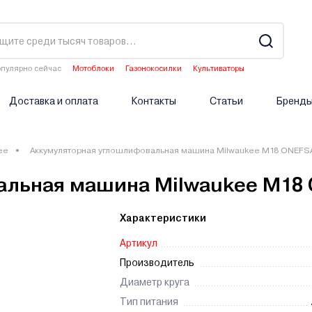
пулярно сейчас
Мотоблоки
Газонокосилки
Культиваторы
Водонагреватели
Двигатели мотоблоков
Доставка и оплата
Контакты
Статьи
Бренд
ee
Аккумуляторная углошлифовальная машина Milwaukee M18 ONEFS
альная машина Milwaukee M18
Характеристики
Артикул
Производитель
Диаметр круга
Тип питания