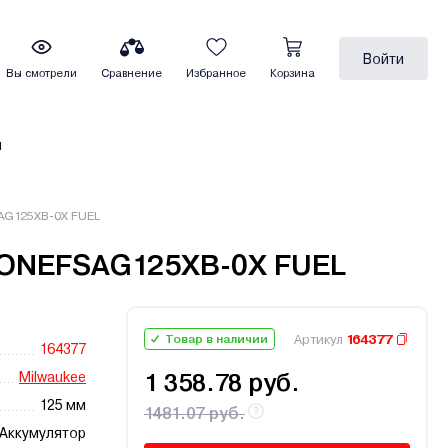
Войти
Вы смотрели
Сравнение
Избранное
Корзина
ы
AG125XB-0X FUEL
 ONEFSAG125XB-0X FUEL
Артикул
164377
Товар в наличии
164377
Milwaukee
1 358.78 руб.
125 мм
1481.07 руб.
Аккумулятор