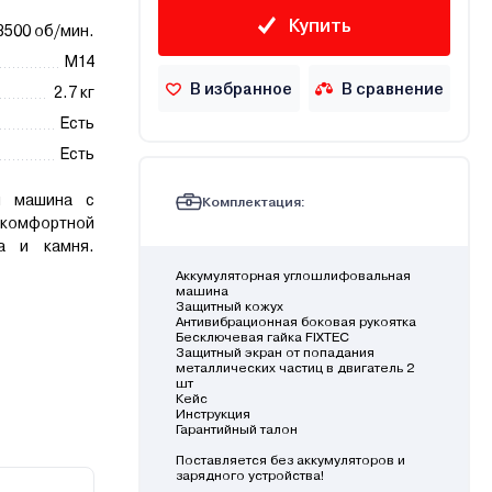
Купить
8500 об/мин.
М14
В избранное
В сравнение
2.7 кг
Есть
Есть
я машина с
Комплектация:
 комфортной
а и камня.
Аккумуляторная углошлифовальная
машина
Защитный кожух
Антивибрационная боковая рукоятка
Бесключевая гайка FIXTEC
Защитный экран от попадания
металлических частиц в двигатель 2
шт
Кейс
Инструкция
Гарантийный талон
Поставляется без аккумуляторов и
зарядного устройства!