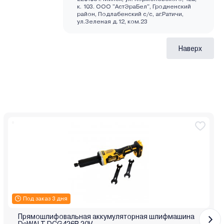
к. 103. ООО "АстЭраБел", Гродненский
район, Подлабенский с/с, аг.Ратичи,
ул.Зеленая д.12, ком.23
Наверх
Под заказ 3 дня
Прямошлифовальная аккумуляторная шлифмашина
DeWALT DCG426B 20V