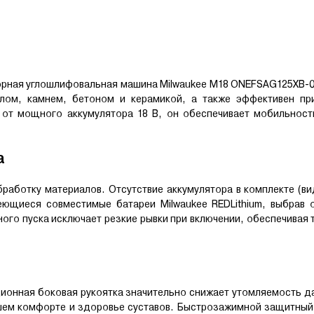
орная углошлифовальная машина Milwaukee M18 ONEFSAG125XB-0
ллом, камнем, бетоном и керамикой, а также эффективен пр
от мощного аккумулятора 18 В, он обеспечивает мобильност
а
работку материалов. Отсутствие аккумулятора в комплекте (ви
еющиеся совместимые батареи Milwaukee REDLithium, выбрав 
ого пуска исключает резкие рывки при включении, обеспечивая 
ионная боковая рукоятка значительно снижает утомляемость д
шем комфорте и здоровье суставов. Быстрозажимной защитный