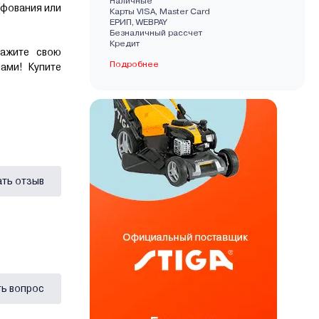
Наличные
ифования или
Карты VISA, Master Card
EРИП, WEBPAY
Безналичный рассчет
Кредит
кажите свою
Подробнее
ами! Купите
ать отзыв
ь вопрос