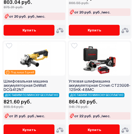
803.04 руб.
866.55 руб.
875.31 руб.
от 20 руб. руб./мес.
от 20 руб. руб./мес.
Купить
Купить
Под заказ 5 дней
Шлифовальная машина
Угловая шлифмашина
аккумуляторная DeWalt
аккумуляторная Crown CT23008-
DCG412NT
125HX-4 BMC
ДОСТАВИМ ПО МИНСКУ БЕСПЛАТНО
ДОСТАВИМ ПО МИНСКУ БЕСПЛАТНО
821.60 руб.
864.00 руб.
895.54 руб.
941.76 руб.
от 21 руб. руб./мес.
от 22 руб. руб./мес.
Купить
Купить