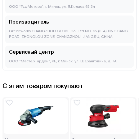
ООО “Гуд Моторс”, г. Минск, ул. Я.Коласа 63 3н
Производитель
Greenworks,CHANGZHOU GLOBE Co., Ltd NO. 65 (3-4) XINGGANG
ROAD, ZHONGLOU ZONE, CHANGZHOU, JIANGSU, CHINA
Сервисный центр
ООО "Мастер Гарден", РБ, г. Минск, ул. Шаранговича, д. 7А
С этим товаром покупают