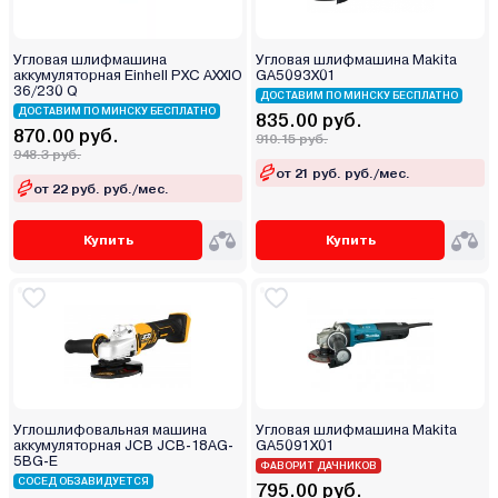
Угловая шлифмашина
Угловая шлифмашина Makita
аккумуляторная Einhell PXC AXXIO
GA5093X01
36/230 Q
ДОСТАВИМ ПО МИНСКУ БЕСПЛАТНО
ДОСТАВИМ ПО МИНСКУ БЕСПЛАТНО
835.00 руб.
870.00 руб.
910.15 руб.
948.3 руб.
от 21 руб. руб./мес.
от 22 руб. руб./мес.
Купить
Купить
Углошлифовальная машина
Угловая шлифмашина Makita
аккумуляторная JCB JCB-18AG-
GA5091X01
5BG-E
ФАВОРИТ ДАЧНИКОВ
СОСЕД ОБЗАВИДУЕТСЯ
795.00 руб.