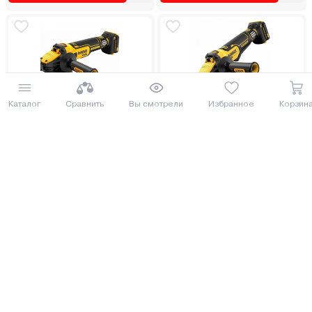
Под заказ 3 дня
Каталог
Сравнить
Вы смотрели
Избранное
Корзин
Угловая шлифмашина
Угловая шлифмашина
аккумуляторная DeWalt
аккумуляторная DeWalt
DCG409VSN
DCG416VSN
794.00 руб.
БЕСПЛАТНЫЙ БОНУС
865.46 руб.
857.00 руб.
934.13 руб.
от 20 руб. руб./мес.
от 22 руб. руб./мес.
Купить
Купить