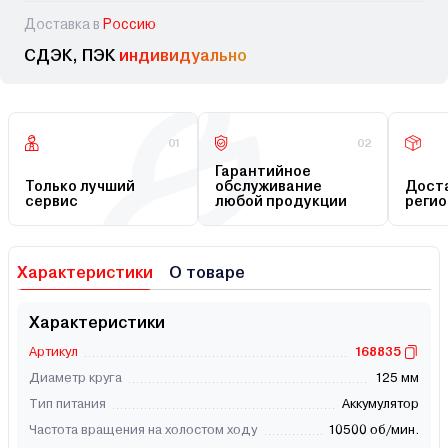
Доставка в
Россию
СДЭК, ПЭК
индивидуально
01
02
Гарантийное
Только лучший
обслуживание
Доста
сервис
любой продукции
регио
Характеристики
О товаре
Характеристики
Артикул
168835
Диаметр круга
125 мм
Тип питания
Аккумулятор
Частота вращения на холостом ходу
10500 об/мин.