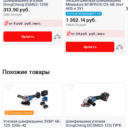
Шлифмашина угловая
Эксцентриковая шлифмашина
DongCheng DSM02-125B
Milwaukee M18FROS125-0B (без
АКБ и ЗУ)
313.90 руб.
СОСЕД ОБЗАВИДУЕТСЯ
342.15 руб.
1 362.14 руб.
от 8 руб. руб./мес.
1484.73 руб.
от 34 руб. руб./мес.
Купить
Купить
Похожие товары
Под заказ 5 дней
Угловая шлифмашина ЗУБР AB-
Шлифмашина угловая
125-1000-42
DongCheng DCSM03-125(TYPE