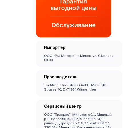
Импортер
ООО “Гуд Моторс”, г. Минск, ул. Я.Коласа
63 3н
Производитель
Techtronic Industries GmbH. Max-Eyth-
Strasse 10, D-71364 Winnenden
Сервисный центр
ООО "Пилакос", Минская обл., Минский
р-н, Боровлянский с/с, здание 81/1,
район д. Дроздово ОДО "БелСваМО",
220108 г. Минск, ул. Корженевского, 12а,