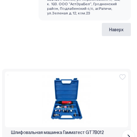
к. 103. ООО "АстЭраБел", Гродненский
район, Подлабенский с/с, аг.Ратичи,
ул.Зеленая д.12, ком.23
Наверх
Шлифовальная машинка Гамматест GT7B012