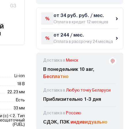
03
от 34 руб. руб. / мес.
Оплата в кредит 12 месяцев
й
и
от 244 / мес.
Оплата в рассрочку 24 месяца
Доставка в
Минск
В понедельник 10 авг,
Li-ion
Бесплатно
18 В
Доставка в
Любую точку Беларуси
22.23 мм
Приблизительно 1-3 дня
Есть
33 мм
Доставка в
Россию
 (с) < 2. Тип
бесщеточный
СДЭК, ПЭК
индивидуально
(FUEL)