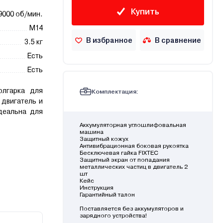
Купить
9000 об/мин.
М14
В избранное
В сравнение
3.5 кг
Есть
Есть
олгарка для
Комплектация:
двигатель и
деальна для
Аккумуляторная углошлифовальная
машина
Защитный кожух
Антивибрационная боковая рукоятка
Бесключевая гайка FIXTEC
Защитный экран от попадания
металлических частиц в двигатель 2
шт
Кейс
Инструкция
Гарантийный талон
Поставляется без аккумуляторов и
зарядного устройства!