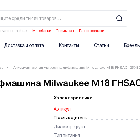
пулярно сейчас
Мотоблоки
Триммеры
Газонокосилки
Водонагреватели
Двигатели мотоблоков
Доставка и оплата
Контакты
Статьи
Бренд
ee
Аккумуляторная угловая шлифмашина Milwaukee M18 FHSAG125XB
ифмашина Milwaukee M18 FHSA
Характеристики
Артикул
Производитель
Диаметр круга
Тип питания