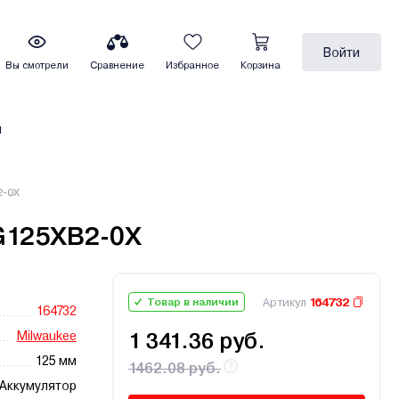
Войти
Вы смотрели
Сравнение
Избранное
Корзина
ы
2-0X
G125XB2-0X
Артикул
164732
Товар в наличии
164732
Milwaukee
1 341.36 руб.
125 мм
1462.08 руб.
Аккумулятор