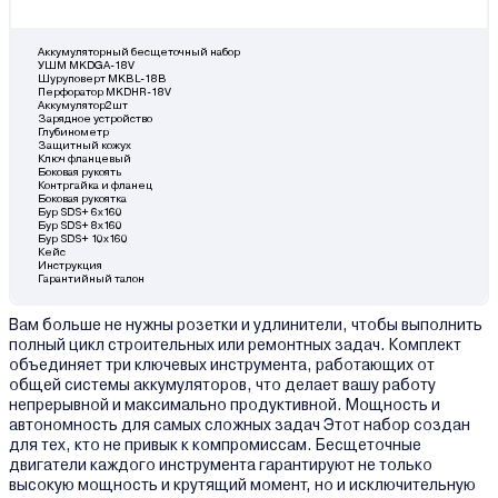
Аккумуляторный бесщеточный набор
УШМ MKDGA-18V
Шуруповерт MKBL-18B
Перфоратор MKDHR-18V
Аккумулятор2шт
Зарядное устройство
Глубинометр
Защитный кожух
Ключ фланцевый
Боковая рукоять
Контргайка и фланец
Боковая рукоятка
Бур SDS+ 6х160
Бур SDS+ 8х160
Бур SDS+ 10х160
Кейс
Инструкция
Гарантийный талон
Вам больше не нужны розетки и удлинители, чтобы выполнить
полный цикл строительных или ремонтных задач. Комплект
объединяет три ключевых инструмента, работающих от
общей системы аккумуляторов, что делает вашу работу
непрерывной и максимально продуктивной. Мощность и
автономность для самых сложных задач Этот набор создан
для тех, кто не привык к компромиссам. Бесщеточные
двигатели каждого инструмента гарантируют не только
высокую мощность и крутящий момент, но и исключительную