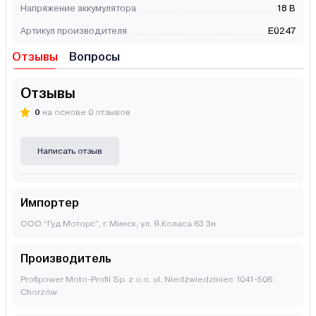
Напряжение аккумулятора
18 В
Артикул производителя
E0247
Отзывы
Вопросы
Отзывы
0
на основе 0 отзывов
Написать отзыв
Импортер
ООО “Гуд Моторс”, г. Минск, ул. Я.Коласа 63 3н
Производитель
Profipower Moto-Profil Sp. z o.o. ul. Niedźwiedziniec 1041-506
Chorzów