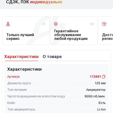
СДЭК, ПЭК
индивидуально
01
02
Гарантийное
Только лучший
обслуживание
Доста
сервис
любой продукции
регио
Характеристики
О товаре
Характеристики
Артикул
172881
Диаметр круга
125 мм
Тип питания
Аккумулятор
Частота вращения на холостом ходу
9000 об/мин.
Кейс
Есть
Тип аккумулятора
Li-ion