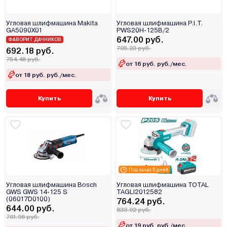
Угловая шлифмашина Makita
Угловая шлифмашина P.I.T.
GA5090X01
PWS20H-125B/2
647.00 руб.
ФАВОРИТ ДАЧНИКОВ
705.23 руб.
692.18 руб.
754.48 руб.
от 16 руб. руб./мес.
от 18 руб. руб./мес.
Купить
Купить
Под заказ 5 дней
Угловая шлифмашина Bosch
Угловая шлифмашина TOTAL
GWS GWS 14-125 S
TAGLI2012582
(06017D0100)
764.24 руб.
644.00 руб.
833.02 руб.
701.96 руб.
от 19 руб. руб./мес.