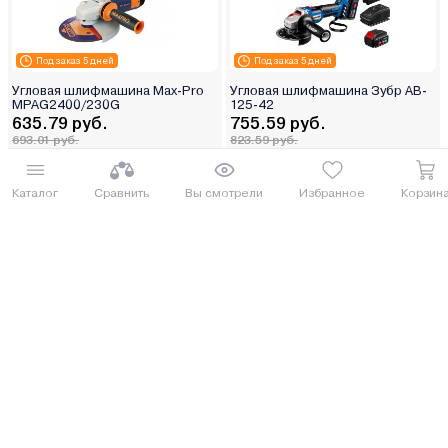
Под заказ 5 дней
Под заказ 5 дней
Угловая шлифмашина Max-Pro
Угловая шлифмашина Зубр AB-
MPAG2400/230G
125-42
635.79 руб.
755.59 руб.
693.01 руб.
823.59 руб.
от 16 руб. руб./мес.
от 19 руб. руб./мес.
Каталог
Сравнить
Вы смотрели
Избранное
Корзин
Еще 2 комплектации
Купить
Купить