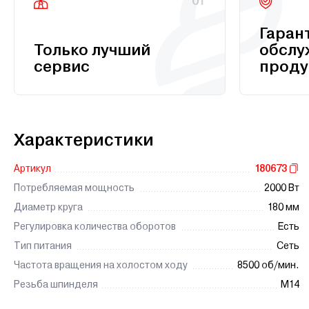
01
Гаран
Только лучший
обслу
сервис
проду
Характеристики
Артикул
180673
Потребляемая мощность
2000 Вт
Диаметр круга
180 мм
Регулировка количества оборотов
Есть
Тип питания
Сеть
Частота вращения на холостом ходу
8500 об/мин.
Резьба шпинделя
М14