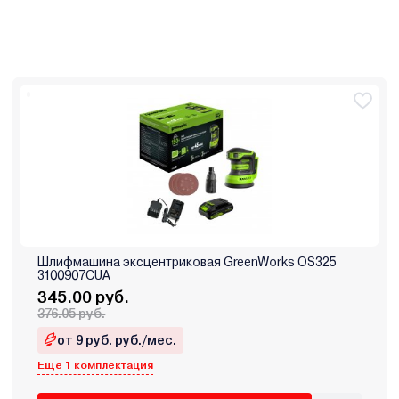
Шлифмашина эксцентриковая GreenWorks OS325
3100907CUA
345.00 руб.
376.05 руб.
от 9 руб. руб./мес.
Еще 1 комплектация