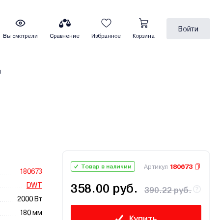
Войти
Вы смотрели
Сравнение
Избранное
Корзина
ы
Артикул
180673
Товар в наличии
180673
DWT
358.00 руб.
390.22 руб.
2000 Вт
180 мм
Купить