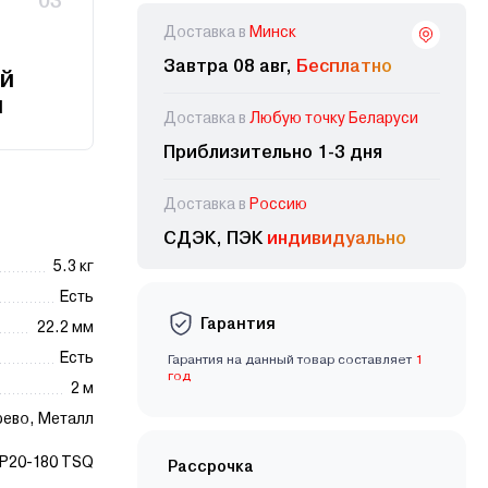
03
Доставка в
Минск
Завтра 08 авг,
Бесплатно
й
и
Доставка в
Любую точку Беларуси
Приблизительно 1-3 дня
Доставка в
Россию
СДЭК, ПЭК
индивидуально
5.3 кг
Есть
Гарантия
22.2 мм
Есть
Гарантия на данный товар составляет
1
год
2 м
рево, Металл
P20-180 TSQ
Рассрочка