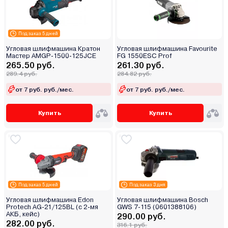
Под заказ 5 дней
Угловая шлифмашина Кратон
Угловая шлифмашина Favourite
Мастер AMGP-1500-125JСE
FG 1550ESC Prof
265.50 руб.
261.30 руб.
289.4 руб.
284.82 руб.
от 7 руб. руб./мес.
от 7 руб. руб./мес.
Купить
Купить
Под заказ 5 дней
Под заказ 3 дня
Угловая шлифмашина Edon
Угловая шлифмашина Bosch
Protech AG-21/125BL (с 2-мя
GWS 7-115 (0601388106)
АКБ, кейс)
290.00 руб.
282.00 руб.
316.1 руб.