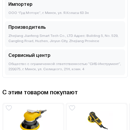
Импортер
ООО “Гуд Моторс”, г. Минск, ул. Я.Коласа 63 3н
Производитель
Zhejiang Jianfeng Smart Tech Co., LTD Адрес: Building 5, No. 529,
Cangling Road, Huzhen, Jinyun City, Zhejiang Province
Сервисный центр
Общество с ограниченной ответственностью "СИБ-Инструмент",
220075, г. Минск, ул. Селицкого, 21Н, комн. 4
С этим товаром покупают