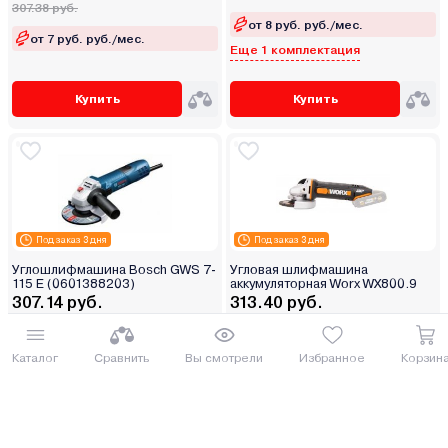
307.38 руб.
от 8 руб. руб./мес.
от 7 руб. руб./мес.
Еще 1 комплектация
Купить
Купить
Под заказ 3 дня
Под заказ 3 дня
Углошлифмашина Bosch GWS 7-
Угловая шлифмашина
115 E (0601388203)
аккумуляторная Worx WX800.9
307.14 руб.
313.40 руб.
334.78 руб.
341.61 руб.
от 8 руб. руб./мес.
от 8 руб. руб./мес.
Каталог
Сравнить
Вы смотрели
Избранное
Корзин
Купить
Купить