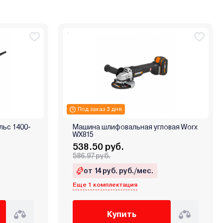
Под заказ 3 дня
льс 1400-
Машина шлифовальная угловая Worx
WX815
538.50 руб.
586.97 руб.
от 14 руб. руб./мес.
Еще 1 комплектация
Купить