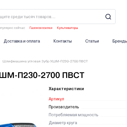
пулярно сейчас
Газонокосилки
Культиваторы
Двигатели мотоблоков
Аэраторы
Опрыскиватели аккумуляторные
Доставка и оплата
Контакты
Статьи
Бренд
Шлифмашина угловая Зубр УШМ-П230-2700 ПВСТ
УШМ-П230-2700 ПВСТ
Характеристики
Артикул
Производитель
Потребляемая мощность
Диаметр круга