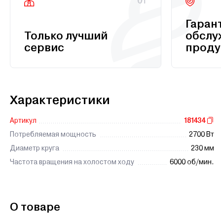
01
Гаран
Только лучший
обслу
сервис
проду
Характеристики
Артикул
181434
Потребляемая мощность
2700 Вт
Диаметр круга
230 мм
Частота вращения на холостом ходу
6000 об/мин.
О товаре