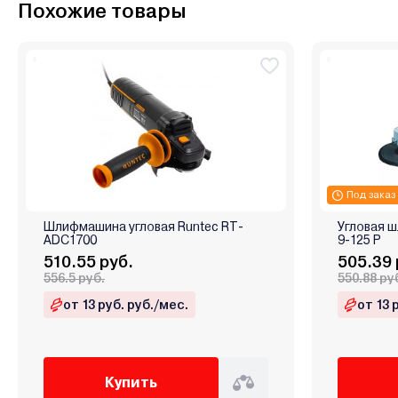
Похожие товары
Под заказ
Шлифмашина угловая Runtec RT-
Угловая 
ADC1700
9-125 Р
510.55 руб.
505.39 
556.5 руб.
550.88 ру
от 13 руб. руб./мес.
от 13 
Купить