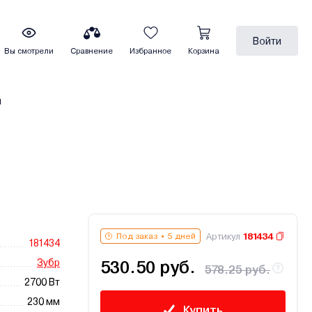
Войти
Вы смотрели
Сравнение
Избранное
Корзина
ы
Артикул
181434
Под заказ
5 дней
181434
Зубр
530.50 руб.
578.25 руб.
2700 Вт
230 мм
Купить