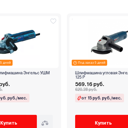
 5 дней
Под заказ 5 дней
шлифмашина Энгельс УШМ
Шлифмашина угловая Энге
125 Р
руб.
569.16 руб.
б.
620.38 руб.
руб. руб./мес.
от 15 руб. руб./мес.
Купить
Купить