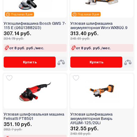
Под заказ 3 дня
Под заказ 3 дня
Углошлифмашина Bosch GWS 7-
Угловая шлифмашина
115 E (0601388203)
аккумуляторная Worx WX800.9
307.14 руб.
313.40 руб.
334.78 руб.
341.61 руб.
от 8 руб. руб./мес.
от 8 руб. руб./мес.
Купить
Купить
Угловая шлифовальная машина
Угловая шлифмашина
Felisatti FT8501
аккумуляторная Вихрь
АУШМ-125/20Li
351.10 руб.
312.55 руб.
382.7 руб.
340.68 руб.