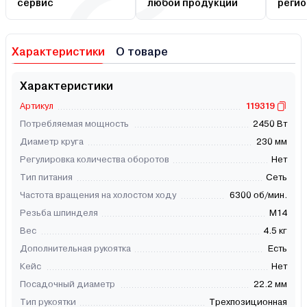
сервис
любой продукции
регио
Характеристики
О товаре
Характеристики
Артикул
119319
Потребляемая мощность
2450 Вт
Диаметр круга
230 мм
Регулировка количества оборотов
Нет
Тип питания
Сеть
Частота вращения на холостом ходу
6300 об/мин.
Резьба шпинделя
М14
Вес
4.5 кг
Дополнительная рукоятка
Есть
Кейс
Нет
Посадочный диаметр
22.2 мм
Тип рукоятки
Трехпозиционная