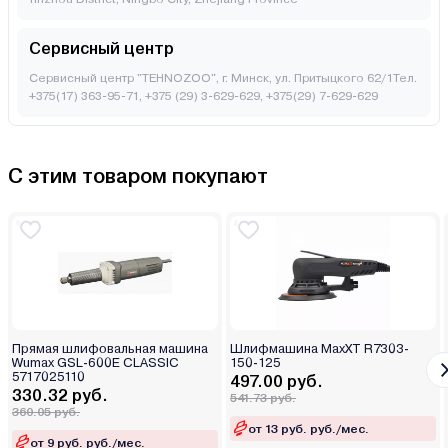
Сервисный центр
Сервисный центр "TEHNOZOO", г. Минск, ул. Притыцкого 62/1Тел.
+375(17) 363-95-71, +375 (29) 3-629-629, +375(29) 7-629-629
С этим товаром покупают
Прямая шлифовальная машина
Шлифмашина MaxXT R7303-
Wumax GSL-600E CLASSIC
150-125
5717025110
497.00 руб.
330.32 руб.
541.73 руб.
360.05 руб.
от 13 руб. руб./мес.
от 9 руб. руб./мес.