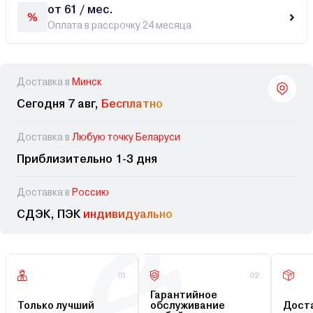
от 61 / мес.
Оплата в рассрочку 24 месяца
Доставка в
Минск
Сегодня 7 авг,
Бесплатно
Доставка в
Любую точку Беларуси
Приблизительно 1-3 дня
Доставка в
Россию
СДЭК, ПЭК
индивидуально
01
02
Гарантийное
Только лучший
обслуживание
Доста