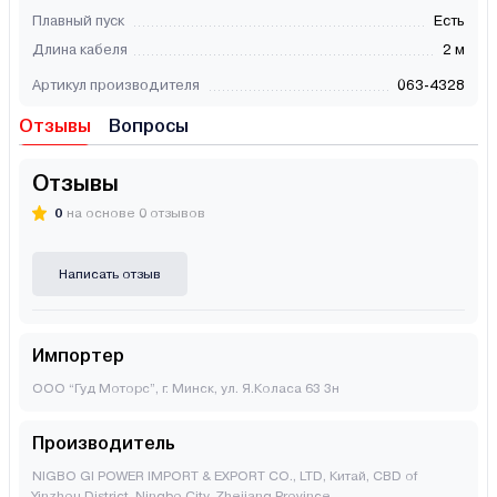
Плавный пуск
Есть
Длина кабеля
2 м
Артикул производителя
063-4328
Отзывы
Вопросы
Отзывы
0
на основе 0 отзывов
Написать отзыв
Импортер
ООО “Гуд Моторс”, г. Минск, ул. Я.Коласа 63 3н
Производитель
NIGBO GI POWER IMPORT & EXPORT CO., LTD, Китай, CBD of
Yinzhou District, Ningbo City, Zhejiang Province