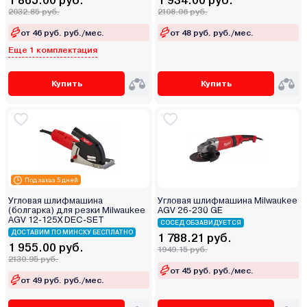
1 865.00 руб.
1 934.00 руб.
2032.85 руб.
2108.06 руб.
от 46 руб. руб./мес.
от 48 руб. руб./мес.
Еще 1 комплектация
Купить
Купить
Под заказ 5 дней
Угловая шлифмашина
Угловая шлифмашина Milwaukee
(болгарка) для резки Milwaukee
AGV 26-230 GE
AGV 12-125X DEC-SET
СОСЕД ОБЗАВИДУЕТСЯ
ДОСТАВИМ ПО МИНСКУ БЕСПЛАТНО
1 788.21 руб.
1 955.00 руб.
1949.15 руб.
2130.95 руб.
от 45 руб. руб./мес.
от 49 руб. руб./мес.