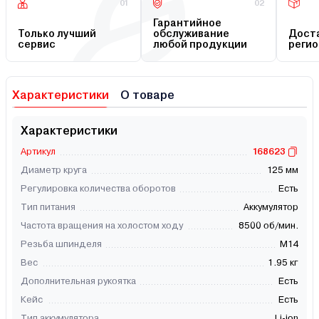
01
02
Гарантийное
Только лучший
обслуживание
Доста
сервис
любой продукции
регио
Характеристики
О товаре
Характеристики
Артикул
168623
Диаметр круга
125 мм
Регулировка количества оборотов
Есть
Тип питания
Аккумулятор
Частота вращения на холостом ходу
8500 об/мин.
Резьба шпинделя
М14
Вес
1.95 кг
Дополнительная рукоятка
Есть
Кейс
Есть
Тип аккумулятора
Li-ion