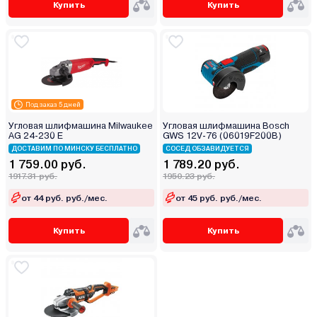
Купить
Купить
Под заказ 5 дней
Угловая шлифмашина Milwaukee
Угловая шлифмашина Bosch
AG 24-230 E
GWS 12V-76 (06019F200B)
ДОСТАВИМ ПО МИНСКУ БЕСПЛАТНО
СОСЕД ОБЗАВИДУЕТСЯ
1 759.00 руб.
1 789.20 руб.
1917.31 руб.
1950.23 руб.
от 44 руб. руб./мес.
от 45 руб. руб./мес.
Купить
Купить