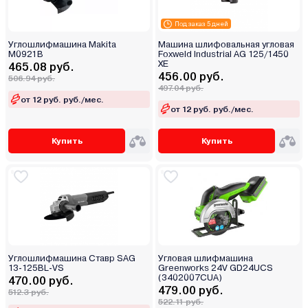
Под заказ 5 дней
Углошлифмашина Makita
Машина шлифовальная угловая
M0921B
Foxweld Industrial AG 125/1450
ХE
465.08 руб.
456.00 руб.
506.94 руб.
497.04 руб.
от 12 руб. руб./мес.
от 12 руб. руб./мес.
Купить
Купить
Углошлифмашина Ставр SAG
Угловая шлифмашина
13-125BL-VS
Greenworks 24V GD24UCS
(3402007CUA)
470.00 руб.
479.00 руб.
512.3 руб.
522.11 руб.