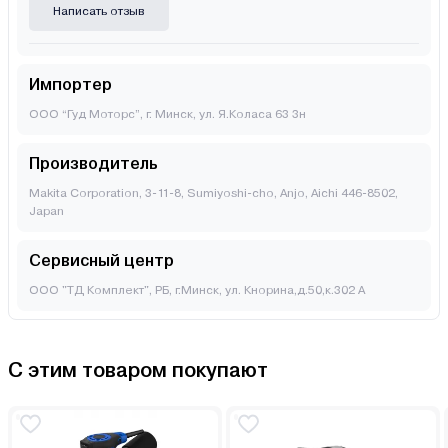
Написать отзыв
Импортер
ООО “Гуд Моторс”, г. Минск, ул. Я.Коласа 63 3н
Производитель
Makita Corporation, 3-11-8, Sumiyoshi-cho, Anjo, Aichi 446-8502,
Japan
Сервисный центр
ООО "ТД Комплект", РБ, г.Минск, ул. Кнорина,д.50,к.302 А
С этим товаром покупают