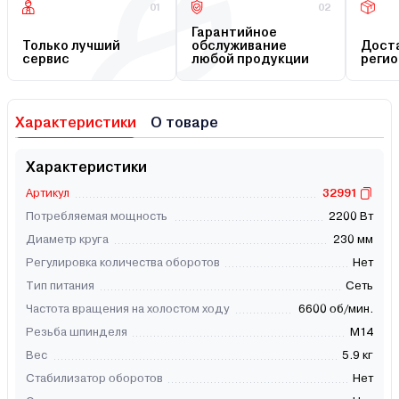
01
02
Гарантийное
Только лучший
обслуживание
Доста
сервис
любой продукции
регио
Характеристики
О товаре
Характеристики
Артикул
32991
Потребляемая мощность
2200 Вт
Диаметр круга
230 мм
Регулировка количества оборотов
Нет
Тип питания
Сеть
Частота вращения на холостом ходу
6600 об/мин.
Резьба шпинделя
М14
Вес
5.9 кг
Стабилизатор оборотов
Нет