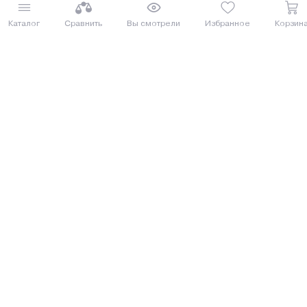
Еще 1 комплектация
Каталог
Сравнить
Вы смотрели
Избранное
Корзин
Купить
Купить
8 (029) 614-16-16
Заказать звонок
Интернет-магазин,
09:00 - 20:00 ежедневно
8 (017) 310-16-16
Написать нам
Розничный магазин,
09:00 - 19:00 ПН-ПТ
09:00 - 15:00 СБ