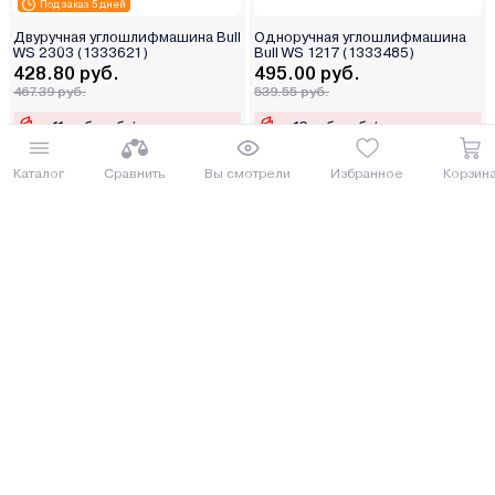
Под заказ 5 дней
Двуручная углошлифмашина Bull
Одноручная углошлифмашина
WS 2303 (1333621)
Bull WS 1217 (1333485)
428.80 руб.
495.00 руб.
467.39 руб.
539.55 руб.
от 11 руб. руб./мес.
от 13 руб. руб./мес.
Каталог
Сравнить
Вы смотрели
Избранное
Корзин
Купить
Купить
8 (029) 614-16-16
Заказать звонок
Интернет-магазин,
09:00 - 20:00 ежедневно