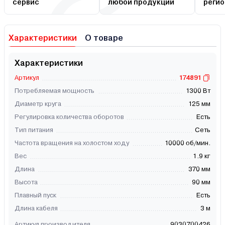
сервис
любой продукции
регио
Характеристики
О товаре
Характеристики
Артикул
174891
Потребляемая мощность
1300 Вт
Диаметр круга
125 мм
Регулировка количества оборотов
Есть
Тип питания
Сеть
Частота вращения на холостом ходу
10000 об/мин.
Вес
1.9 кг
Длина
370 мм
Высота
90 мм
Плавный пуск
Есть
Длина кабеля
3 м
Артикул производителя
9030700426