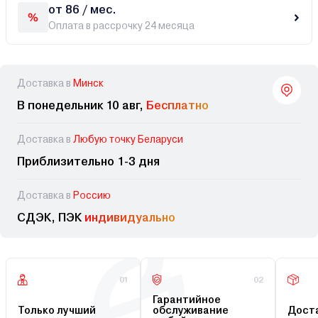
от 86 / мес.
Оплата в рассрочку 24 месяца
Доставка в
Минск
В понедельник 10 авг,
Бесплатно
Доставка в
Любую точку Беларуси
Приблизительно 1-3 дня
Доставка в
Россию
СДЭК, ПЭК
индивидуально
01
02
Гарантийное
Только лучший
обслуживание
Доста