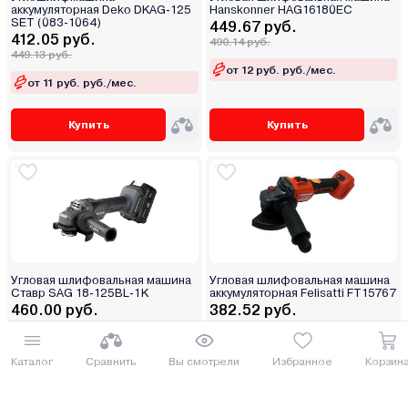
аккумуляторная Deko DKAG-125
Hanskonner HAG16180EC
SET (083-1064)
449.67 руб.
412.05 руб.
490.14 руб.
449.13 руб.
от 12 руб. руб./мес.
от 11 руб. руб./мес.
Купить
Купить
Угловая шлифовальная машина
Угловая шлифовальная машина
Ставр SAG 18-125BL-1K
аккумуляторная Felisatti FT15767
460.00 руб.
382.52 руб.
501.4 руб.
416.95 руб.
от 12 руб. руб./мес.
от 10 руб. руб./мес.
Каталог
Сравнить
Вы смотрели
Избранное
Корзин
Купить
Купить