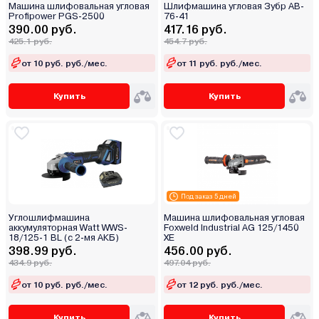
Машина шлифовальная угловая
Шлифмашина угловая Зубр AB-
Profipower PGS-2500
76-41
390.00 руб.
417.16 руб.
425.1 руб.
454.7 руб.
от 10 руб. руб./мес.
от 11 руб. руб./мес.
Купить
Купить
Под заказ 5 дней
Углошлифмашина
Машина шлифовальная угловая
аккумуляторная Watt WWS-
Foxweld Industrial AG 125/1450
18/125-1 BL (с 2-мя АКБ)
ХE
398.99 руб.
456.00 руб.
434.9 руб.
497.04 руб.
от 10 руб. руб./мес.
от 12 руб. руб./мес.
Купить
Купить