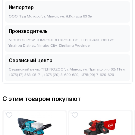
Импортер
ООО “Гуд Моторс”, г. Минск, ул. Я.Коласа 63 3н
Производитель
NIGBO GI POWER IMPORT & EXPORT CO., LTD, Китай, CBD of
Yinzhou District, Ningbo City, Zhejiang Province
Сервисный центр
Сервисный центр "TEHNOZOO", г. Минск, ул. Притыцкого 62/1Тел.
+375(17) 363-95-71, +375 (29) 3-629-629, +375(29) 7-629-629
С этим товаром покупают