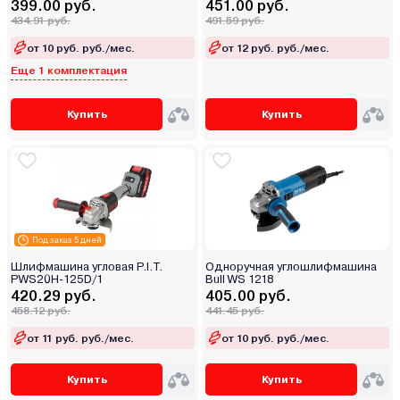
399.00 руб.
451.00 руб.
434.91 руб.
491.59 руб.
от 10 руб. руб./мес.
от 12 руб. руб./мес.
Еще 1 комплектация
Купить
Купить
Под заказ 5 дней
Шлифмашина угловая P.I.T.
Одноручная углошлифмашина
PWS20H-125D/1
Bull WS 1218
420.29 руб.
405.00 руб.
458.12 руб.
441.45 руб.
от 11 руб. руб./мес.
от 10 руб. руб./мес.
Купить
Купить