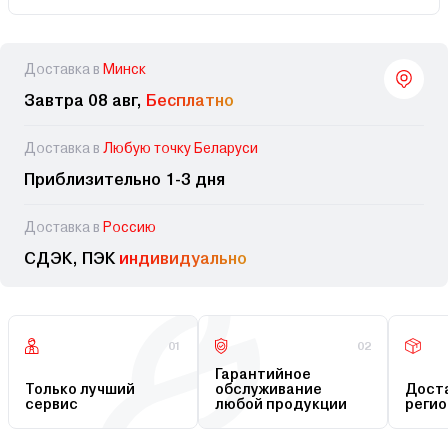
Доставка в
Минск
Завтра 08 авг,
Бесплатно
Доставка в
Любую точку Беларуси
Приблизительно 1-3 дня
Доставка в
Россию
СДЭК, ПЭК
индивидуально
01
02
Гарантийное
Только лучший
обслуживание
Доста
сервис
любой продукции
регио