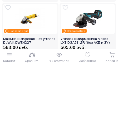
Под заказ 3 дня
Под заказ 3 дня
Машина шлифовальная угловая
Угловая шлифмашина Makita
DeWalt DWE4227
LXT DGA511ZR (без АКБ и ЗУ)
563.00 руб.
505.00 руб.
613.67 руб.
550.45 руб.
от 14 руб. руб./мес.
от 13 руб. руб./мес.
Каталог
Сравнить
Вы смотрели
Избранное
Корзин
Купить
Купить