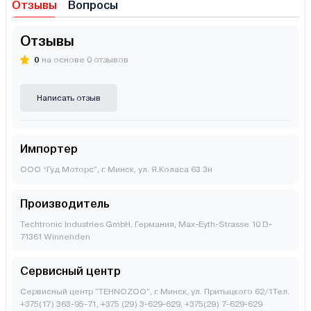
Отзывы
Вопросы
Отзывы
0
на основе 0 отзывов
Написать отзыв
Импортер
ООО “Гуд Моторс”, г. Минск, ул. Я.Коласа 63 3н
Производитель
Techtronic Industries GmbH, Германия, Max-Eyth-Strasse 10 D-
71361 Winnenden
Сервисный центр
Сервисный центр "TEHNOZOO", г. Минск, ул. Притыцкого 62/1Тел.
+375(17) 363-95-71, +375 (29) 3-629-629, +375(29) 7-629-629