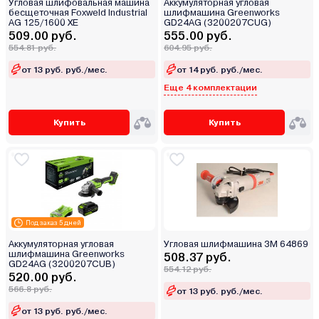
Угловая шлифовальная машина
Аккумуляторная угловая
бесщеточная Foxweld Industrial
шлифмашина Greenworks
AG 125/1600 XE
GD24AG (3200207CUG)
509.00 руб.
555.00 руб.
554.81 руб.
604.95 руб.
от 13 руб. руб./мес.
от 14 руб. руб./мес.
Еще 4 комплектации
Купить
Купить
Под заказ 5 дней
Аккумуляторная угловая
Угловая шлифмашина 3M 64869
шлифмашина Greenworks
508.37 руб.
GD24AG (3200207CUB)
554.12 руб.
520.00 руб.
566.8 руб.
от 13 руб. руб./мес.
от 13 руб. руб./мес.