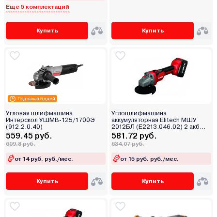
Еще 5 комплектаций
Купить
Купить
Под заказ 5 дней
Угловая шлифмашина
Углошлифмашина
Интерскол УШМВ-125/1700Э
аккумуляторная Elitech МШУ
(912.2.0.40)
2012БЛ (E2213.046.02) 2 акб
4,0Ah
559.45 руб.
581.72 руб.
609.8 руб.
634.07 руб.
от 14 руб. руб./мес.
от 15 руб. руб./мес.
Купить
Купить