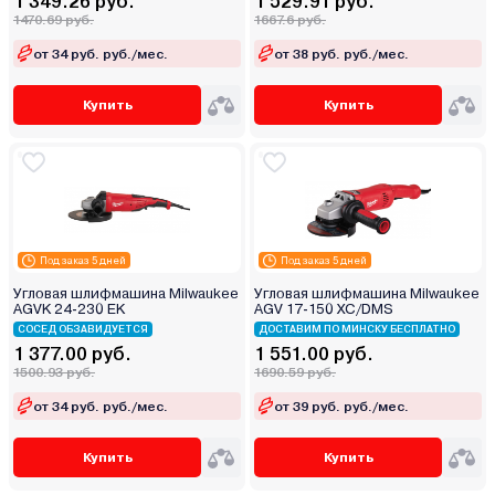
1 349.26 руб.
1 529.91 руб.
1470.69 руб.
1667.6 руб.
от 34 руб. руб./мес.
от 38 руб. руб./мес.
Купить
Купить
Под заказ 5 дней
Под заказ 5 дней
Угловая шлифмашина Milwaukee
Угловая шлифмашина Milwaukee
AGVK 24-230 EK
AGV 17-150 XC/DMS
СОСЕД ОБЗАВИДУЕТСЯ
ДОСТАВИМ ПО МИНСКУ БЕСПЛАТНО
1 377.00 руб.
1 551.00 руб.
1500.93 руб.
1690.59 руб.
от 34 руб. руб./мес.
от 39 руб. руб./мес.
Купить
Купить