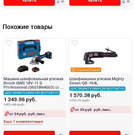
Купить
Купить
Похожие товары
Под заказ 5 дней
Машина шлифовальная угловая
Шлифмашина угловая Mighty
Bosch GWS 18V-11 S
Seven QB-194L
Professional (06019N4003) (с 1-
ДОСТАВИМ ПО МИНСКУ БЕСПЛАТНО
м АКБ, кейс)
ДОСТАВИМ ПО МИНСКУ БЕСПЛАТНО
1 570.38 руб.
1 349.96 руб.
1711.71 руб.
1471.46 руб.
от 39 руб. руб./мес.
от 34 руб. руб./мес.
Еще 1 комплектация