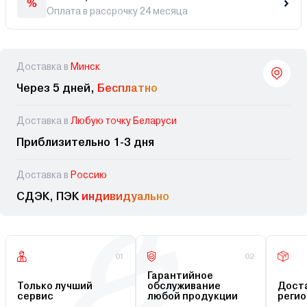
Оплата в рассрочку 24 месяца
Доставка в
Минск
Через 5 дней,
Бесплатно
Доставка в
Любую точку Беларуси
Приблизительно 1-3 дня
Доставка в
Россию
СДЭК, ПЭК
индивидуально
01
02
Гарантийное
Только лучший
обслуживание
Доста
сервис
любой продукции
регио