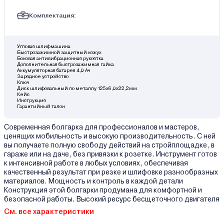
Комплектация:
Угловая шлифмашина
Быстрозажимной защитный кожух
Боковая антивибрационная рукоятка
Дополнительная быстрозажимная гайка
Аккумуляторная батарея 4,0 Ач
Зарядное устройство
Ключ
Диск шлифовальный по металлу 125х6,0х22,2мм
Кейс
Инструкция
Гарантийный талон
Современная болгарка для профессионалов и мастеров,
ценящих мобильность и высокую производительность. С ней
вы получаете полную свободу действий на стройплощадке, в
гараже или на даче, без привязки к розетке. Инструмент готов
к интенсивной работе в любых условиях, обеспечивая
качественный результат при резке и шлифовке разнообразных
материалов. Мощность и контроль в каждой детали
Конструкция этой болгарки продумана для комфортной и
безопасной работы. Высокий ресурс бесщеточного двигателя
См. все характеристики