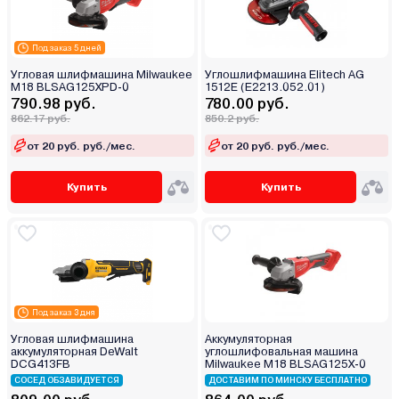
Под заказ 5 дней
Угловая шлифмашина Milwaukee
Углошлифмашина Elitech AG
M18 BLSAG125XPD-0
1512E (E2213.052.01)
790.98 руб.
780.00 руб.
862.17 руб.
850.2 руб.
от 20 руб. руб./мес.
от 20 руб. руб./мес.
Купить
Купить
Под заказ 3 дня
Угловая шлифмашина
Аккумуляторная
аккумуляторная DeWalt
углошлифовальная машина
DCG413FB
Milwaukee M18 BLSAG125X-0
СОСЕД ОБЗАВИДУЕТСЯ
ДОСТАВИМ ПО МИНСКУ БЕСПЛАТНО