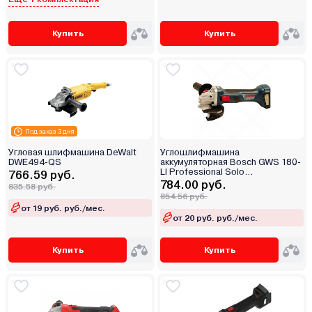
Купить
Купить
Под заказ 3 дня
Угловая шлифмашина DeWalt
Углошлифмашина
DWE494-QS
аккумуляторная Bosch GWS 180-
LI Professional Solo
766.59 руб.
(0.601.9H9.022)
784.00 руб.
835.58 руб.
854.56 руб.
от 19 руб. руб./мес.
от 20 руб. руб./мес.
Купить
Купить