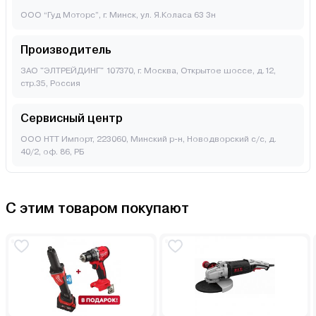
ООО “Гуд Моторс”, г. Минск, ул. Я.Коласа 63 3н
Производитель
ЗАО "ЭЛТРЕЙДИНГ" 107370, г. Москва, Открытое шоссе, д.12,
стр.35, Россия
Сервисный центр
ООО НТТ Импорт, 223060, Минский р-н, Новодворский с/с, д.
40/2, оф. 86, РБ
С этим товаром покупают