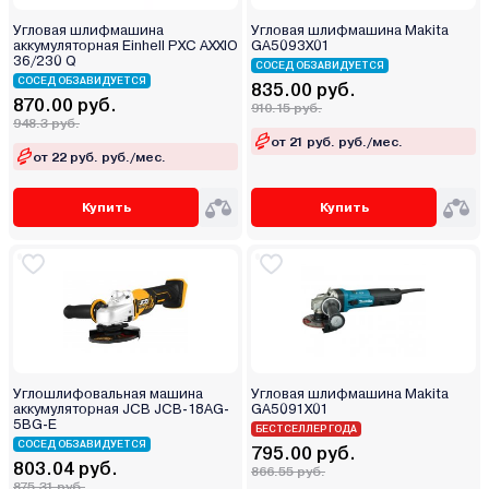
Угловая шлифмашина
Угловая шлифмашина Makita
аккумуляторная Einhell PXC AXXIO
GA5093X01
36/230 Q
СОСЕД ОБЗАВИДУЕТСЯ
СОСЕД ОБЗАВИДУЕТСЯ
835.00 руб.
870.00 руб.
910.15 руб.
948.3 руб.
от 21 руб. руб./мес.
от 22 руб. руб./мес.
Купить
Купить
Углошлифовальная машина
Угловая шлифмашина Makita
аккумуляторная JCB JCB-18AG-
GA5091X01
5BG-E
БЕСТСЕЛЛЕР ГОДА
СОСЕД ОБЗАВИДУЕТСЯ
795.00 руб.
803.04 руб.
866.55 руб.
875.31 руб.