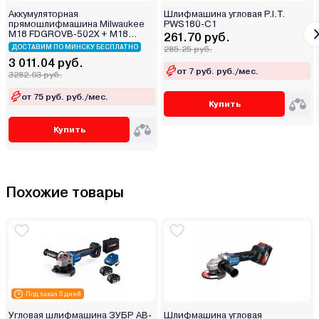
Аккумуляторная
Шлифмашина угловая P.I.T.
прямошлифмашина Milwaukee
PWS180-C1
M18 FDGROVB-502X + M18
261.70 руб.
BLDDRC-0X
ДОСТАВИМ ПО МИНСКУ БЕСПЛАТНО
285.25 руб.
3 011.04 руб.
от 7 руб. руб./мес.
3282.03 руб.
от 75 руб. руб./мес.
Купить
Купить
Похожие товары
Под заказ 5 дней
Угловая шлифмашина ЗУБР AB-
Шлифмашина угловая