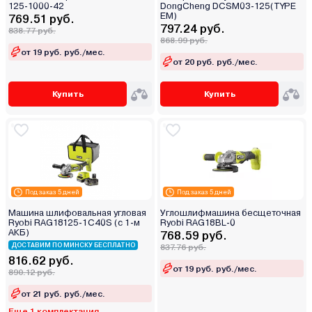
125-1000-42
DongCheng DCSM03-125(TYPE
EM)
769.51 руб.
797.24 руб.
838.77 руб.
868.99 руб.
от 19 руб. руб./мес.
от 20 руб. руб./мес.
Купить
Купить
Под заказ 5 дней
Под заказ 5 дней
Машина шлифовальная угловая
Углошлифмашина бесщеточная
Ryobi RAG18125-1C40S (с 1-м
Ryobi RAG18BL-0
АКБ)
768.59 руб.
ДОСТАВИМ ПО МИНСКУ БЕСПЛАТНО
837.76 руб.
816.62 руб.
от 19 руб. руб./мес.
890.12 руб.
от 21 руб. руб./мес.
Еще 1 комплектация