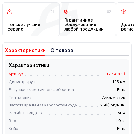
01
02
Гарантийное
Только лучший
обслуживание
Доста
сервис
любой продукции
регио
Характеристики
О товаре
Характеристики
Артикул
177788
Диаметр круга
125 мм
Регулировка количества оборотов
Есть
Тип питания
Аккумулятор
Частота вращения на холостом ходу
9500 об/мин.
Резьба шпинделя
М14
Вес
1.9 кг
Кейс
Есть