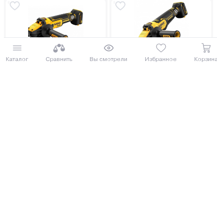
Под заказ 3 дня
Каталог
Сравнить
Вы смотрели
Избранное
Корзин
Угловая шлифмашина
Угловая шлифмашина
аккумуляторная DeWalt
аккумуляторная DeWalt
DCG409VSN
DCG416VSN
778.00 руб.
БЕСПЛАТНЫЙ БОНУС
848.02 руб.
865.89 руб.
943.82 руб.
от 20 руб. руб./мес.
от 22 руб. руб./мес.
Купить
Купить