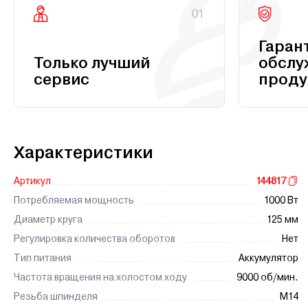
01
Гаран
Только лучший
обслу
сервис
проду
Характеристики
Артикул
144817
Потребляемая мощность
1000 Вт
Диаметр круга
125 мм
Регулировка количества оборотов
Нет
Тип питания
Аккумулятор
Частота вращения на холостом ходу
9000 об/мин.
Резьба шпинделя
М14