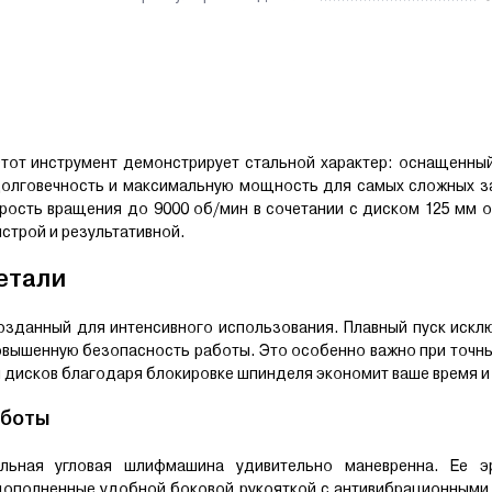
тот инструмент демонстрирует стальной характер: оснащенны
долговечность и максимальную мощность для самых сложных за
рость вращения до 9000 об/мин в сочетании с диском 125 мм 
строй и результативной.
етали
созданный для интенсивного использования. Плавный пуск искл
 повышенную безопасность работы. Это особенно важно при точн
 дисков благодаря блокировке шпинделя экономит ваше время и
аботы
льная угловая шлифмашина удивительно маневренна. Ее э
дополненные удобной боковой рукояткой с антивибрационными