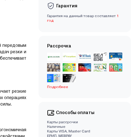
Гарантия
Гарантия на данный товар составляет
1
год
й передовым
Рассрочка
дач резки и
обеспечивает
Подробнее
ючает резкие
ых операциях
 силы.
Способы оплаты
Карты рассрочки
Наличные
ргономичная
Карты VISA, Master Card
 свойствами,
EРИП, WEBPAY