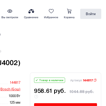
Войти
Вы смотрели
Сравнение
Избранное
Корзина
ы
)
J4002)
Артикул
144817
Товар в наличии
144817
Bosch (Бош)
958.61 руб.
1044.88 руб.
1000 Вт
125 мм