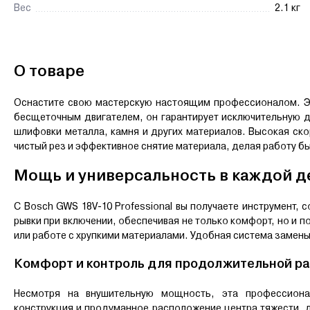
Вес
2.1 кг
О товаре
Оснастите свою мастерскую настоящим профессионалом. Э
бесщеточным двигателем, он гарантирует исключительную 
шлифовки металла, камня и других материалов. Высокая ско
чистый рез и эффективное снятие материала, делая работу бы
Мощь и универсальность в каждой д
С Bosch GWS 18V-10
Professional
вы получаете инструмент, 
рывки при включении, обеспечивая не только комфорт, но и
или работе с хрупкими материалами. Удобная система замены
Комфорт и контроль для продолжительной р
Несмотря на внушительную мощность, эта профессиона
конструкция и продуманное расположение центра тяжести, 