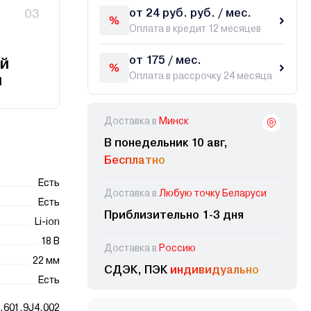
от 24 руб. руб. / мес.
03
Оплата в кредит 12 месяцев
от 175 / мес.
й
Оплата в рассрочку 24 месяца
и
Доставка в
Минск
В понедельник 10 авг,
Бесплатно
Есть
Доставка в
Любую точку Беларуси
Есть
Приблизительно 1-3 дня
Li-ion
18 В
Доставка в
Россию
22 мм
СДЭК, ПЭК
индивидуально
Есть
.601.9J4.002