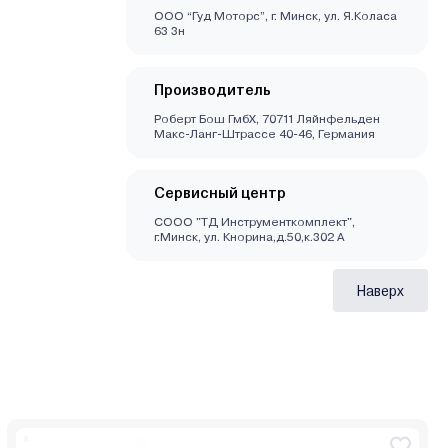
ООО “Гуд Моторс”, г. Минск, ул. Я.Коласа
63 3н
Производитель
Роберт Бош ГмбХ, 70711 Ляйнфельден
Макс-Ланг-Штрассе 40-46, Германия
Сервисный центр
СООО "ТД Инструменткомплект",
г.Минск, ул. Кнорина,д.50,к.302 А
Наверх