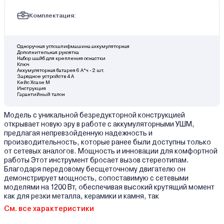
Комплектация:
Одноручная углошлифмашина аккумуляторная
Дополнительная рукоятка
Набор шайб для крепления оснастки
Ключ
Аккумуляторная батарея 6 А*ч - 2 шт.
Зарядное устройств 4 А
Кейс Xcase M
Инструкция
Гарантийный талон
Модель с уникальной безредукторной конструкцией
открывает новую эру в работе с аккумуляторными УШМ,
предлагая непревзойденную надежность и
производительность, которые ранее были доступны только
от сетевых аналогов. Мощность и инновации для комфортной
работы Этот инструмент бросает вызов стереотипам.
Благодаря передовому бесщеточному двигателю он
демонстрирует мощность, сопоставимую с сетевыми
моделями на 1200 Вт, обеспечивая высокий крутящий момент
как для резки металла, керамики и камня, так
См. все характеристики