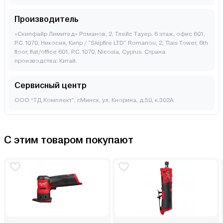
Производитель
«Скипфайр Лимитед» Романов, 2, Тлейс Тауер, 6 этаж, офис 601,
P.C.1070, Никосия, Кипр / "Skipfire LTD" Romanou, 2, Tlais Tower, 6th
floor, flat/office 601, P.C.1070, Nicosia, Cyprus. Страна
производства: Китай.
Сервисный центр
ООО “ТД Комплект”, г.Минск, ул. Кнорина, д.50, к.302А
С этим товаром покупают