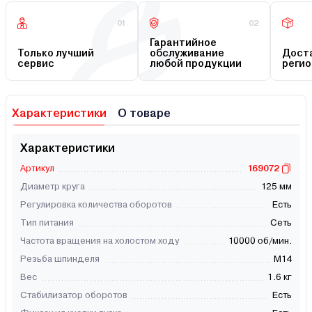
01
02
Гарантийное
Только лучший
обслуживание
Доста
сервис
любой продукции
регио
Характеристики
О товаре
Характеристики
Артикул
169072
Диаметр круга
125 мм
Регулировка количества оборотов
Есть
Тип питания
Сеть
Частота вращения на холостом ходу
10000 об/мин.
Резьба шпинделя
М14
Вес
1.6 кг
Стабилизатор оборотов
Есть