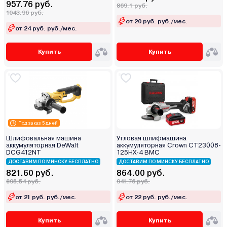
957.76 руб.
869.1 руб.
1043.96 руб.
от 20 руб. руб./мес.
от 24 руб. руб./мес.
Купить
Купить
Под заказ 5 дней
Шлифовальная машина
Угловая шлифмашина
аккумуляторная DeWalt
аккумуляторная Crown CT23008-
DCG412NT
125HX-4 BMC
ДОСТАВИМ ПО МИНСКУ БЕСПЛАТНО
ДОСТАВИМ ПО МИНСКУ БЕСПЛАТНО
821.60 руб.
864.00 руб.
895.54 руб.
941.76 руб.
от 21 руб. руб./мес.
от 22 руб. руб./мес.
Купить
Купить