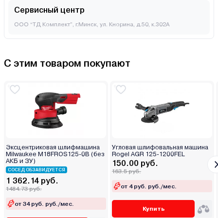
Сервисный центр
ООО “ТД Комплект”, г.Минск, ул. Кнорина, д.50, к.302А
С этим товаром покупают
Эксцентриковая шлифмашина
Угловая шлифовальная машина
Milwaukee M18FROS125-0B (без
Rogel AGR 125-1200FEL
АКБ и ЗУ)
150.00 руб.
СОСЕД ОБЗАВИДУЕТСЯ
163.5 руб.
1 362.14 руб.
от 4 руб. руб./мес.
1484.73 руб.
от 34 руб. руб./мес.
Купить