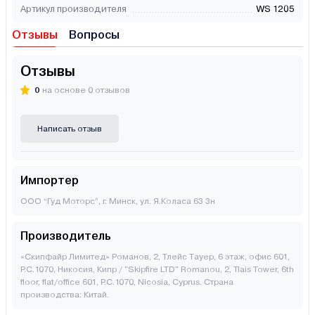
Артикул производителя
WS 1205
Отзывы
Вопросы
Отзывы
0
на основе 0 отзывов
Написать отзыв
Импортер
ООО “Гуд Моторс”, г. Минск, ул. Я.Коласа 63 3н
Производитель
«Скипфайр Лимитед» Романов, 2, Тлейс Тауер, 6 этаж, офис 601,
P.C.1070, Никосия, Кипр / "Skipfire LTD" Romanou, 2, Tlais Tower, 6th
floor, flat/office 601, P.C.1070, Nicosia, Cyprus. Страна
производства: Китай.