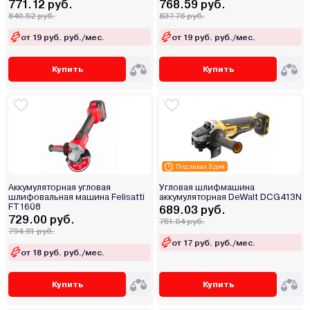
771.12 руб.
768.59 руб.
840.52 руб.
837.76 руб.
от 19 руб. руб./мес.
от 19 руб. руб./мес.
Купить
Купить
Под заказ 3 дня
Аккумуляторная угловая
Угловая шлифмашина
шлифовальная машина Felisatti
аккумуляторная DeWalt DCG413N
FT1608
689.03 руб.
729.00 руб.
751.04 руб.
794.61 руб.
от 17 руб. руб./мес.
от 18 руб. руб./мес.
Купить
Купить