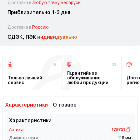
Доставка в
Любую точку Беларуси
Приблизительно 1-3 дня
Доставка в
Россию
СДЭК, ПЭК
индивидуально
01
02
Гарантийное
Только лучший
обслуживание
Доста
сервис
любой продукции
регио
Характеристики
О товаре
Характеристики
Артикул
179751
Диаметр круга
115 мм