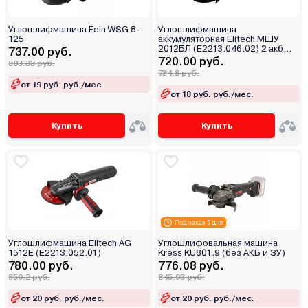
Углошлифмашина Fein WSG 8-
Углошлифмашина
125
аккумуляторная Elitech МШУ
2012БЛ (E2213.046.02) 2 акб
737.00 руб.
4,0Ah
720.00 руб.
803.33 руб.
784.8 руб.
от 19 руб. руб./мес.
от 18 руб. руб./мес.
Купить
Купить
Под заказ 3 дня
Углошлифмашина Elitech AG
Углошлифовальная машина
1512E (E2213.052.01)
Kress KU801.9 (без АКБ и ЗУ)
780.00 руб.
776.08 руб.
850.2 руб.
845.93 руб.
от 20 руб. руб./мес.
от 20 руб. руб./мес.