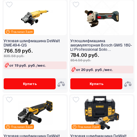
Под заказ 3 дня
Угловая шлифмашина DeWalt
Углошлифмашина
DWE494-QS
аккумуляторная Bosch GWS 180-
LI Professional Solo
766.59 руб.
(0.601.9H9.022)
784.00 руб.
835.58 руб.
854.56 руб.
от 19 руб. руб./мес.
от 20 руб. руб./мес.
Купить
Купить
Под заказ 3 дня
Под заказ 3 дня
Угловая шлифмашина DeWalt
Угловая шлифмашина DeWalt