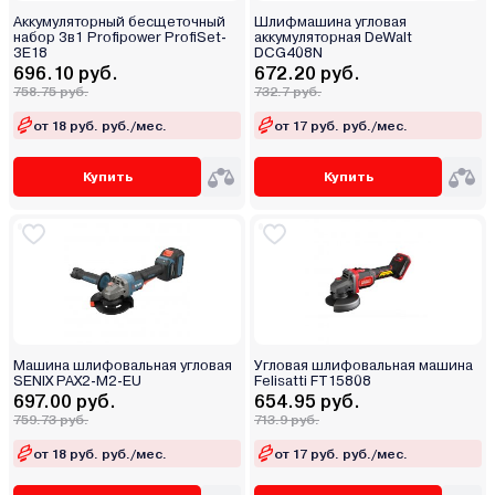
Аккумуляторный бесщеточный
Шлифмашина угловая
набор 3в1 Profipower ProfiSet-
аккумуляторная DeWalt
3E18
DCG408N
696.10 руб.
672.20 руб.
758.75 руб.
732.7 руб.
от 18 руб. руб./мес.
от 17 руб. руб./мес.
Купить
Купить
Машина шлифовальная угловая
Угловая шлифовальная машина
SENIX PAX2-M2-EU
Felisatti FT15808
697.00 руб.
654.95 руб.
759.73 руб.
713.9 руб.
от 18 руб. руб./мес.
от 17 руб. руб./мес.