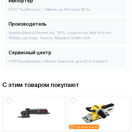
Импортер
ООО “Гуд Моторс”, г. Минск, ул. Я.Коласа 63 3н
Производитель
Stanley Black & Decker, Inc. 701 E. Joppa Road, Mail Stop No.
TW230, Law Dept., Towson, Maryland 21286, USA.
Сервисный центр
ЧТУП Профдевалт, г. Минск, Широкая, дом № 4, корпус 5
С этим товаром покупают
Под заказ 5 дней