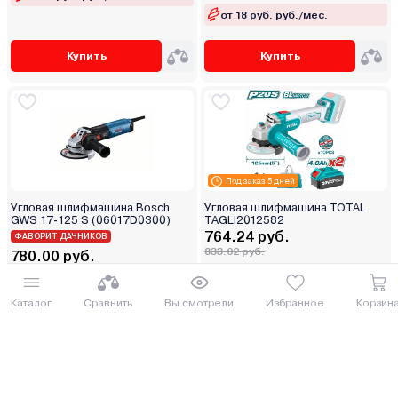
от 18 руб. руб./мес.
Купить
Купить
Под заказ 5 дней
Угловая шлифмашина Bosch
Угловая шлифмашина TOTAL
GWS 17-125 S (06017D0300)
TAGLI2012582
764.24 руб.
ФАВОРИТ ДАЧНИКОВ
833.02 руб.
780.00 руб.
850.2 руб.
от 19 руб. руб./мес.
от 20 руб. руб./мес.
Каталог
Сравнить
Вы смотрели
Избранное
Корзин
Купить
Купить