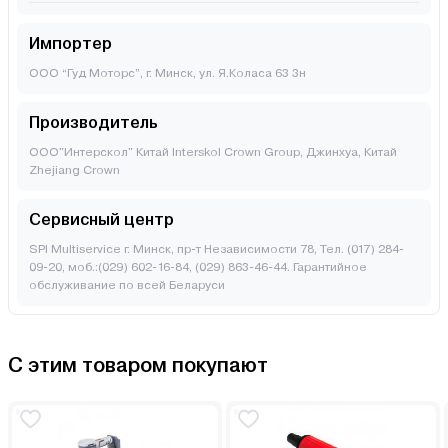
Импортер
ООО “Гуд Моторс”, г. Минск, ул. Я.Коласа 63 3н
Производитель
ООО"Интерскол" Китай Interskol Crown Group, Джинхуа, Китай
Zhejiang Crown
Сервисный центр
SPI Multiservice г. Минск, пр-т Независимости 78, Тел. (017) 284-
09-20, моб.:(029) 602-16-84, (029) 863-46-44. Гарантийное
обслуживание по всей Беларуси
С этим товаром покупают