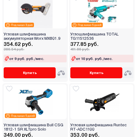
Под заказ 3 дня
Под заказ 5 дней
Угловая шлифмашина
Углошлифмашина TOTAL
аккумуляторная Worx WX801.9
TG11512536
354.62 руб.
377.85 руб.
386.54 руб.
411.86 руб.
от 9 руб. руб./мес.
от 10 руб. руб./мес.
Купить
Купить
Под заказ 5 дней
Угловая шлифмашина Bull CSG
Угловая шлифмашина Runtec
1812-1 SR XLTpro Solo
RT-ADC1100
349.00 руб.
353.00 руб.