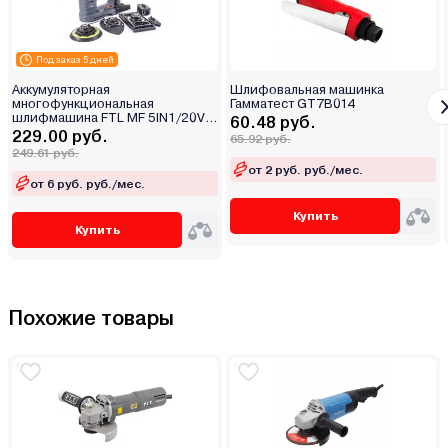
Под заказ 5 дней
Аккумуляторная
Шлифовальная машинка
многофункциональная
Гамматест GT7B014
шлифмашина FTL MF 5IN1/20V
60.48 руб.
EVO
229.00 руб.
65.92 руб.
249.61 руб.
от 2 руб. руб./мес.
от 6 руб. руб./мес.
Купить
Купить
Похожие товары