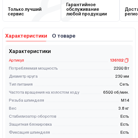
Гарантийное
Только лучший
обслуживание
Доста
сервис
любой продукции
регио
Характеристики
О товаре
Характеристики
Артикул
136102
Потребляемая мощность
2200 Вт
Диаметр круга
230 мм
Тип питания
Сеть
Частота вращения на холостом ходу
6500 об/мин.
Резьба шпинделя
М14
Вес
3.8 кг
Стабилизатор оборотов
Есть
Защитная блокировка
Есть
Фиксация шпинделя
Есть