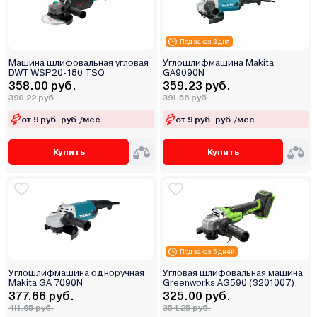
Под заказ 3 дня
Машина шлифовальная угловая
Углошлифмашина Makita
DWT WSP20-180 TSQ
GA9090N
358.00 руб.
359.23 руб.
390.22 руб.
391.56 руб.
от 9 руб. руб./мес.
от 9 руб. руб./мес.
Купить
Купить
Под заказ 5 дней
Углошлифмашина одноручная
Угловая шлифовальная машина
Makita GA 7090N
Greenworks AG590 (3201007)
377.66 руб.
325.00 руб.
411.65 руб.
354.25 руб.