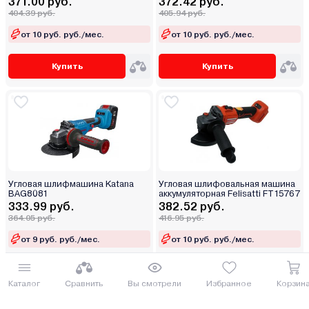
371.00 руб.
372.42 руб.
404.39 руб.
405.94 руб.
от 10 руб. руб./мес.
от 10 руб. руб./мес.
Купить
Купить
Угловая шлифмашина Katana
Угловая шлифовальная машина
BAG8081
аккумуляторная Felisatti FT15767
333.99 руб.
382.52 руб.
364.05 руб.
416.95 руб.
от 9 руб. руб./мес.
от 10 руб. руб./мес.
Купить
Купить
Каталог
Сравнить
Вы смотрели
Избранное
Корзин