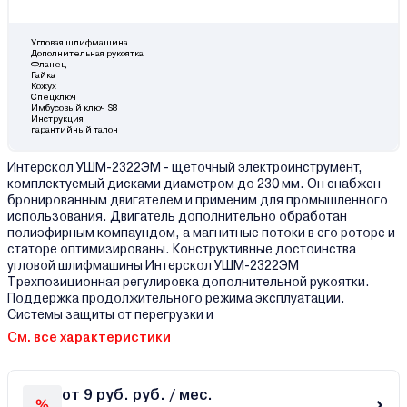
Угловая шлифмашина
Дополнительная рукоятка
Фланец
Гайка
Кожух
Спецключ
Имбусовый ключ S8
Инструкция
гарантийный талон
Интерскол УШМ-2322ЭМ - щеточный электроинструмент,
комплектуемый дисками диаметром до 230 мм. Он снабжен
бронированным двигателем и применим для промышленного
использования. Двигатель дополнительно обработан
полиэфирным компаундом, а магнитные потоки в его роторе и
статоре оптимизированы. Конструктивные достоинства
угловой шлифмашины Интерскол УШМ-2322ЭМ
Трехпозиционная регулировка дополнительной рукоятки.
Поддержка продолжительного режима эксплуатации.
Системы защиты от перегрузки и
См. все характеристики
от 9 руб. руб. / мес.