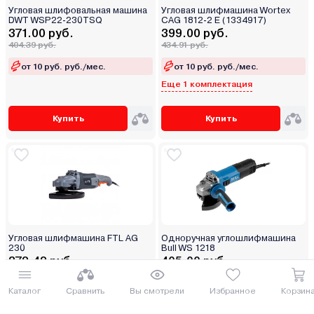
Угловая шлифовальная машина
Угловая шлифмашина Wortex
DWT WSP22-230TSQ
CAG 1812-2 E (1334917)
371.00 руб.
399.00 руб.
404.39 руб.
434.91 руб.
от 10 руб. руб./мес.
от 10 руб. руб./мес.
Еще 1 комплектация
Купить
Купить
Угловая шлифмашина FTL AG
Одноручная углошлифмашина
230
Bull WS 1218
372.42 руб.
405.00 руб.
405.94 руб.
441.45 руб.
Каталог
Сравнить
Вы смотрели
Избранное
Корзин
от 10 руб. руб./мес.
от 10 руб. руб./мес.