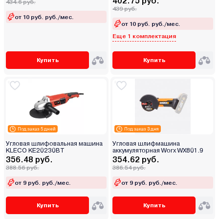
402.75 руб.
434.6 руб.
439 руб.
от 10 руб. руб./мес.
от 10 руб. руб./мес.
Еще 1 комплектация
Купить
Купить
Под заказ 5 дней
Под заказ 3 дня
Угловая шлифовальная машина
Угловая шлифмашина
KLECO KE20230BT
аккумуляторная Worx WX801.9
356.48 руб.
354.62 руб.
388.56 руб.
386.54 руб.
от 9 руб. руб./мес.
от 9 руб. руб./мес.
Купить
Купить