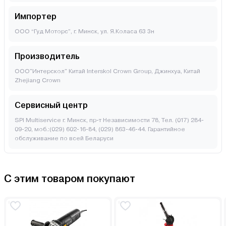
Импортер
ООО “Гуд Моторс”, г. Минск, ул. Я.Коласа 63 3н
Производитель
ООО"Интерскол" Китай Interskol Crown Group, Джинхуа, Китай
Zhejiang Crown
Сервисный центр
SPI Multiservice г. Минск, пр-т Независимости 78, Тел. (017) 284-
09-20, моб.:(029) 602-16-84, (029) 863-46-44. Гарантийное
обслуживание по всей Беларуси
С этим товаром покупают