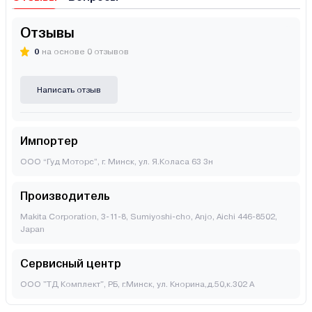
Отзывы
0
на основе 0 отзывов
Написать отзыв
Импортер
ООО “Гуд Моторс”, г. Минск, ул. Я.Коласа 63 3н
Производитель
Makita Corporation, 3-11-8, Sumiyoshi-cho, Anjo, Aichi 446-8502,
Japan
Сервисный центр
ООО "ТД Комплект", РБ, г.Минск, ул. Кнорина,д.50,к.302 А