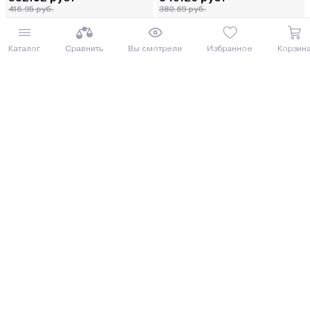
416.95 руб.
380.69 руб.
от 10 руб. руб./мес.
от 9 руб. руб./мес.
Каталог
Сравнить
Вы смотрели
Избранное
Корзин
Купить
Купить
8 (029) 614-16-16
Заказать звонок
Интернет-магазин,
09:00 - 20:00 ежедневно
8 (017) 310-16-16
Написать нам
Розничный магазин,
09:00 - 19:00 ПН-ПТ