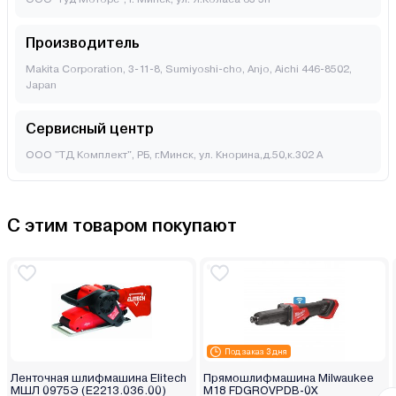
Производитель
Makita Corporation, 3-11-8, Sumiyoshi-cho, Anjo, Aichi 446-8502,
Japan
Сервисный центр
ООО "ТД Комплект", РБ, г.Минск, ул. Кнорина,д.50,к.302 А
С этим товаром покупают
Под заказ 3 дня
Ленточная шлифмашина Elitech
Прямошлифмашина Milwaukee
МШЛ 0975Э (E2213.036.00)
M18 FDGROVPDB-0X