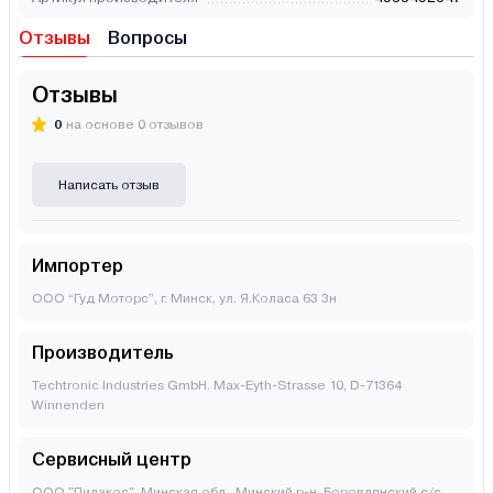
Отзывы
Вопросы
Отзывы
0
на основе 0 отзывов
Написать отзыв
Импортер
ООО “Гуд Моторс”, г. Минск, ул. Я.Коласа 63 3н
Производитель
Techtronic Industries GmbH. Max-Eyth-Strasse 10, D-71364
Winnenden
Сервисный центр
ООО "Пилакос", Минская обл., Минский р-н, Боровлянский с/с,