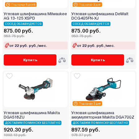
Под заказ 5 дней
Под заказ 3 дня
Угловая шлифмашина Milwaukee
Угловая шлифмашина DeWalt
AG 13-125 XSPD
DCG405FN-XJ
СОСЕД ОБЗАВИДУЕТСЯ
СОСЕД ОБЗАВИДУЕТСЯ
875.00 руб.
875.00 руб.
953.75 руб.
953.75 руб.
от 22 руб. руб./мес.
от 22 руб. руб./мес.
Купить
Купить
Под заказ 3 дня
Угловая шлифмашина Makita
Угловая шлифмашина
DGA518ZU
аккумуляторная Makita DGA700Z
ДОСТАВИМ ПО МИНСКУ БЕСПЛАТНО
ДОСТАВИМ ПО МИНСКУ БЕСПЛАТНО
920.30 руб.
897.59 руб.
1003.13 руб.
978.37 руб.