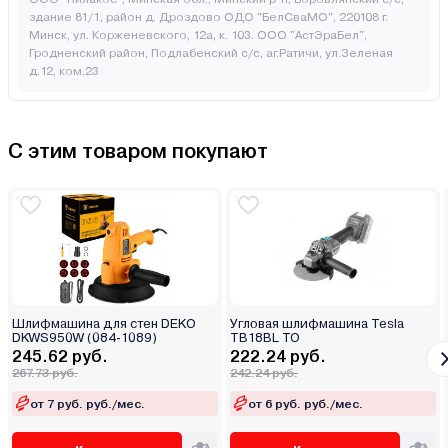
здание 81/1, район д. Дроздово ОДО "БелСваМО", 220108 г.
Минск, ул. Корженевского, 12а, к. 103. ООО "АстЭраБел",
Гродненский район, Подлабенский с/с, аг.Ратичи, ул.Зеленая
д.12, ком.23
С этим товаром покупают
Шлифмашина для стен DEKO
Угловая шлифмашина Tesla
DKWS950W (084-1089)
TB18BL TO
245.62 руб.
222.24 руб.
267.73 руб.
242.24 руб.
от 7 руб. руб./мес.
от 6 руб. руб./мес.