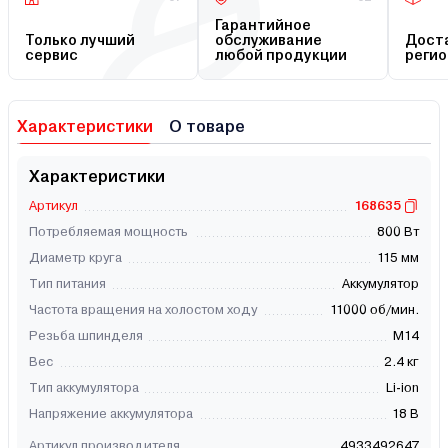
Гарантийное
Только лучший
обслуживание
Доста
сервис
любой продукции
регио
Характеристики
О товаре
Характеристики
Артикул
168635
Потребляемая мощность
800 Вт
Диаметр круга
115 мм
Тип питания
Аккумулятор
Частота вращения на холостом ходу
11000 об/мин.
Резьба шпинделя
М14
Вес
2.4 кг
Тип аккумулятора
Li-ion
Напряжение аккумулятора
18 В
Артикул производителя
4933492647