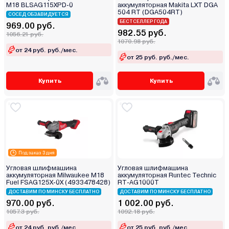
M18 BLSAG115XPD-0
аккумуляторная Makita LXT DGA
504 RT (DGA504RT)
СОСЕД ОБЗАВИДУЕТСЯ
БЕСТСЕЛЛЕР ГОДА
969.00 руб.
982.55 руб.
1056.21 руб.
1070.98 руб.
от 24 руб. руб./мес.
от 25 руб. руб./мес.
Купить
Купить
Под заказ 3 дня
Угловая шлифмашина
Угловая шлифмашина
аккумуляторная Milwaukee M18
аккумуляторная Runtec Technic
Fuel FSAG125X-0X (4933478428)
RT-AG1000T
ДОСТАВИМ ПО МИНСКУ БЕСПЛАТНО
ДОСТАВИМ ПО МИНСКУ БЕСПЛАТНО
970.00 руб.
1 002.00 руб.
1057.3 руб.
1092.18 руб.
от 24 руб. руб./мес.
от 25 руб. руб./мес.