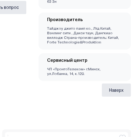
63 3н
ь вопрос
Производитель
Тайджоу джито памп ко., Лтд Китай,
Вэнлинг сити , Дакси таун, Дангкиао
виллэдж Страна-производитель: Китай,
Forte Technologie&Produktion
Сервисный центр
ЧП «ПронтоТелеком» г.Минск,
ул.Лобанка, 14, к.120.
Наверх