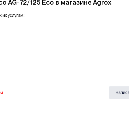
o AG-72/125 Eco в магазине Agrox
 их услугам:
вы
Напис