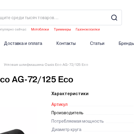
пулярно сейчас
Мотоблоки
Триммеры
Газонокосилки
Культиваторы
Опрыскиватели аккумуляторные
Доставка и оплата
Контакты
Статьи
Бренд
Угловая шлифмашина Oasis Eco AG-72/125 Eco
co AG-72/125 Eco
Характеристики
Артикул
Производитель
Потребляемая мощность
Диаметр круга