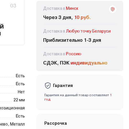
03
Доставка в
Минск
Через 3 дня,
10 руб.
й
Доставка в
Любую точку Беларуси
и
Приблизительно 1-3 дня
Доставка в
Россию
СДЭК, ПЭК
индивидуально
Есть
Есть
Гарантия
Нет
Гарантия на данный товар составляет
1
год
22 мм
позиционная
Есть
Рассрочка
рево, Металл