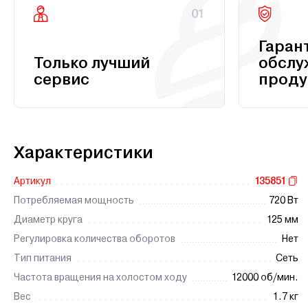
01
Гаран
Только лучший
обслу
сервис
проду
Характеристики
Артикул
135851
Потребляемая мощность
720 Вт
Диаметр круга
125 мм
Регулировка количества оборотов
Нет
Тип питания
Сеть
Частота вращения на холостом ходу
12000 об/мин.
Вес
1.7 кг