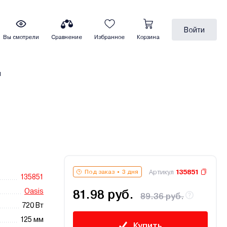
Войти
Вы смотрели
Сравнение
Избранное
Корзина
ы
Артикул
135851
Под заказ
3 дня
135851
Oasis
81.98 руб.
89.36 руб.
720 Вт
125 мм
Купить