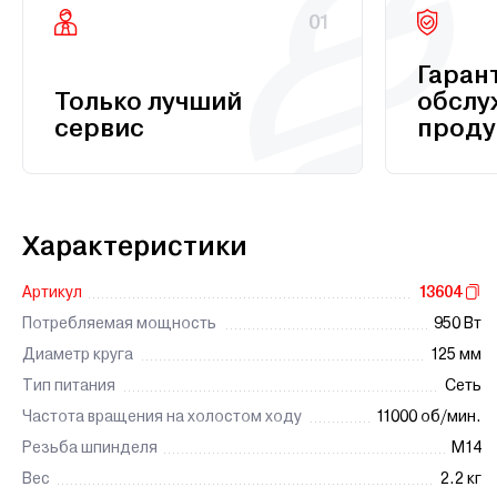
01
Гаран
Только лучший
обслу
сервис
проду
Характеристики
Артикул
13604
Потребляемая мощность
950 Вт
Диаметр круга
125 мм
Тип питания
Сеть
Частота вращения на холостом ходу
11000 об/мин.
Резьба шпинделя
М14
Вес
2.2 кг