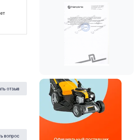
яет
ать отзыв
ь вопрос