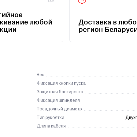
02
тийное
живание любой
Доставка в любо
кции
регион Беларус
Вес
Фиксация кнопки пуска
Защитная блокировка
Фиксация шпинделя
Посадочный диаметр
Тип рукоятки
Двух
Длина кабеля