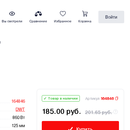
Войти
Вы смотрели
Сравнение
Избранное
Корзина
ы
Артикул
164846
Товар в наличии
164846
DWT
185.00 руб.
201.65 руб.
860 Вт
125 мм
Купить