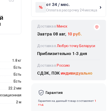
03
от 34 / мес.
Оплата в рассрочку 24 месяца
й
и
Доставка в
Минск
Завтра 08 авг,
10 руб.
Доставка в
Любую точку Беларуси
Приблизительно 1-3 дня
1.8 кг
Доставка в
Россию
Есть
СДЭК, ПЭК
индивидуально
Есть
Есть
22.2 мм
Гарантия
позиционная
Гарантия на данный товар составляет
1
2 м
год