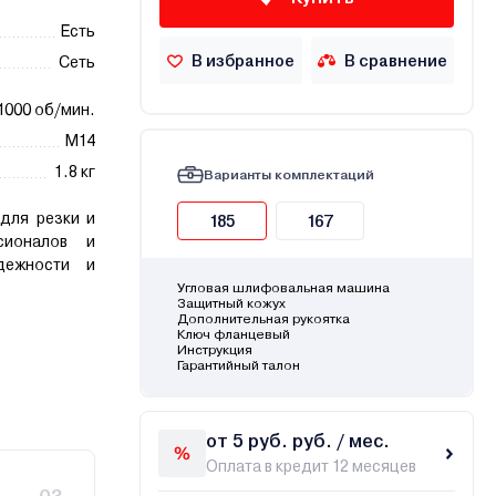
Есть
В избранное
В сравнение
Сеть
1000 об/мин.
М14
1.8 кг
Варианты комплектаций
для резки и
185
167
сионалов и
дежности и
Угловая шлифовальная машина
Защитный кожух
Дополнительная рукоятка
Ключ фланцевый
Инструкция
Гарантийный талон
от 5 руб. руб. / мес.
Оплата в кредит 12 месяцев