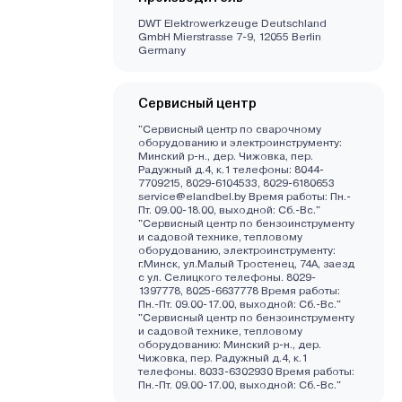
DWT Elektrowerkzeuge Deutschland
GmbH Mierstrasse 7-9, 12055 Berlin
Germany
Сервисный центр
"Сервисный центр по сварочному
оборудованию и электроинструменту:
Минский р-н., дер. Чижовка, пер.
Радужный д.4, к.1 телефоны: 8044-
7709215, 8029-6104533, 8029-6180653
service@elandbel.by Время работы: Пн.-
Пт. 09.00-18.00, выходной: Сб.-Вс."
"Сервисный центр по бензоинструменту
и садовой технике, тепловому
оборудованию, электроинструменту:
г.Минск, ул.Малый Тростенец, 74А, заезд
с ул. Селицкого телефоны. 8029-
1397778, 8025-6637778 Время работы:
Пн.-Пт. 09.00-17.00, выходной: Cб.-Вс."
"Сервисный центр по бензоинструменту
и садовой технике, тепловому
оборудованию: Минский р-н., дер.
Чижовка, пер. Радужный д.4, к.1
телефоны. 8033-6302930 Время работы:
Пн.-Пт. 09.00-17.00, выходной: Cб.-Вс."