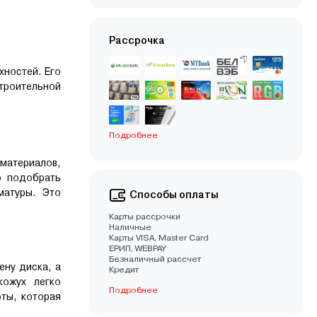
Рассрочка
хностей. Его
строительной
Подробнее
материалов,
о подобрать
матуры. Это
Способы оплаты
Карты рассрочки
Наличные
Карты VISA, Master Card
EРИП, WEBPAY
Безналичный рассчет
ну диска, а
Кредит
кожух легко
Подробнее
ты, которая