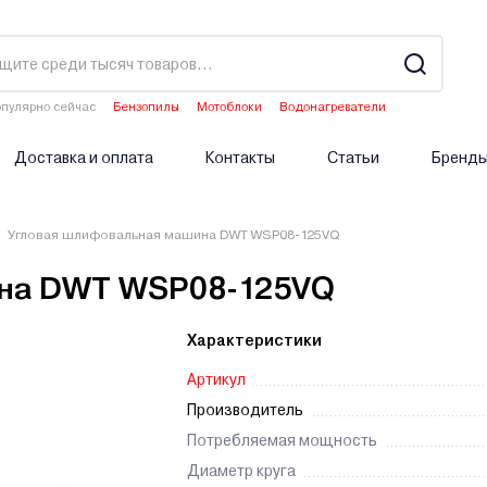
пулярно сейчас
Бензопилы
Мотоблоки
Водонагреватели
Двигатели мотоблоков
Опрыскиватели аккумуляторные
Доставка и оплата
Контакты
Статьи
Бренд
Угловая шлифовальная машина DWT WSP08-125VQ
на DWT WSP08-125VQ
Характеристики
Артикул
Производитель
Потребляемая мощность
Диаметр круга