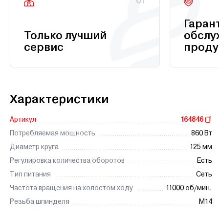
01
Гаран
Только лучший
обслу
сервис
проду
Характеристики
Артикул
164846
Потребляемая мощность
860 Вт
Диаметр круга
125 мм
Регулировка количества оборотов
Есть
Тип питания
Сеть
Частота вращения на холостом ходу
11000 об/мин.
Резьба шпинделя
М14