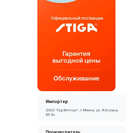
Импортер
ООО “Гуд Моторс”, г. Минск, ул. Я.Коласа
63 3н
Производитель