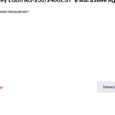
у Edon AG-230/2400EST в магазине Ag
азин предлагает:
вы
Напис