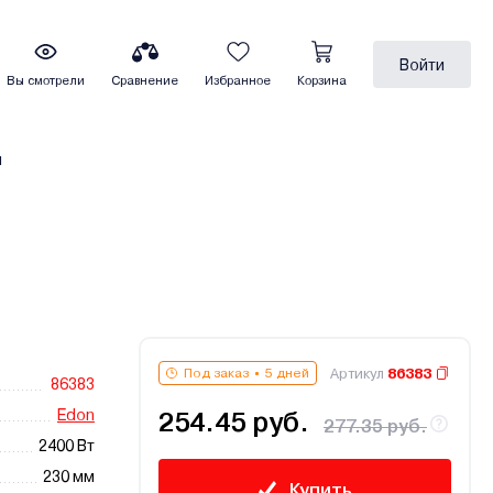
Войти
Вы смотрели
Сравнение
Избранное
Корзина
ы
Артикул
86383
Под заказ
5 дней
86383
Edon
254.45 руб.
277.35 руб.
2400 Вт
230 мм
Купить