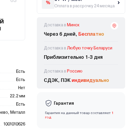
03
Оплата в рассрочку 24 месяца
й
Доставка в
Минск
и
Через 6 дней,
Бесплатно
Доставка в
Любую точку Беларуси
Приблизительно 1-3 дня
Доставка в
Россию
Есть
Есть
СДЭК, ПЭК
индивидуально
Нет
22.2 мм
Гарантия
Есть
рево, Металл
Гарантия на данный товар составляет
1
год
1001010626