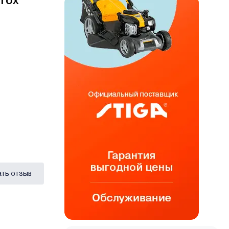
rox
ать отзыв