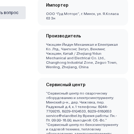
Импортер
ь вопрос
ООО “Гуд Моторс”, г. Минск, ул. Я.Коласа
63 3н
Производитель
Чжэцзян Йидун Механикал и Електрикал
Ко. Лтд., Чангхонг, Зегуо, Венлинг,
Чжэцзян, Китай / Zhejiang Yidun
Mechanical and Electrical Co. Ltd.,
Changhong Industrial Zone, Zeguo Town,
Wenling, Zhejiang, China
Сервисный центр
"Сервисный центр по сварочному
оборудованию и электроинструменту:
Минский р-н., дер. Чижовка, пер.
Радужный д.4, к.1 телефоны: 8044-
7709215, 8029-6104533, 8029-6180653
service@elandbel.by Время работы: Пн.-
Пт. 09.00-18.00, выходной: Сб.-Вс."
"Сервисный центр по бензоинструменту
и садовой технике, тепловому
оборудованию, электроинструменту: