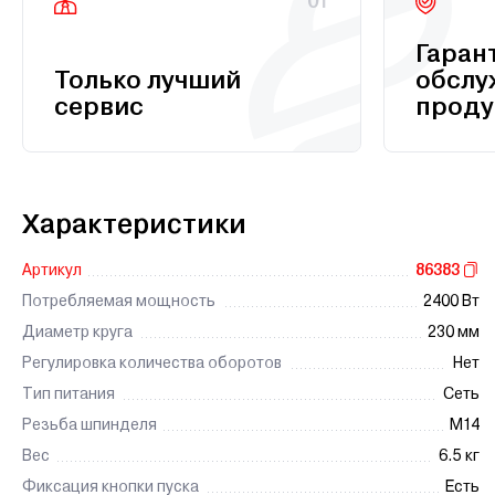
01
Гаран
Только лучший
обслу
сервис
проду
Характеристики
Артикул
86383
Потребляемая мощность
2400 Вт
Диаметр круга
230 мм
Регулировка количества оборотов
Нет
Тип питания
Сеть
Резьба шпинделя
М14
Вес
6.5 кг
Фиксация кнопки пуска
Есть