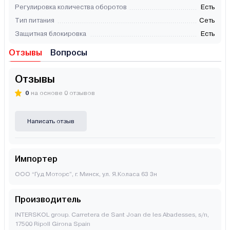
Регулировка количества оборотов
Есть
Тип питания
Сеть
Защитная блокировка
Есть
Отзывы
Вопросы
Отзывы
0
на основе 0 отзывов
Написать отзыв
Импортер
ООО “Гуд Моторс”, г. Минск, ул. Я.Коласа 63 3н
Производитель
INTERSKOL group. Carretera de Sant Joan de les Abadesses, s/n,
17500 Ripoll Girona Spain