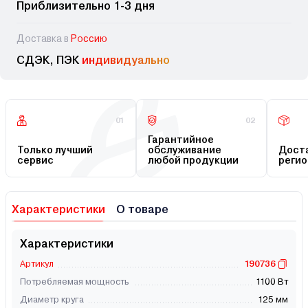
Приблизительно 1-3 дня
Доставка в
Россию
СДЭК, ПЭК
индивидуально
01
02
Гарантийное
Только лучший
обслуживание
Доста
сервис
любой продукции
регио
Характеристики
О товаре
Характеристики
Артикул
190736
Потребляемая мощность
1100 Вт
Диаметр круга
125 мм