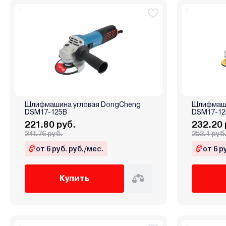
Шлифмашина угловая DongCheng
Шлифмаши
DSM17-125B
DSM17-12
221.80 руб.
232.20 
241.76 руб.
253.1 руб
от 6 руб. руб./мес.
от 6 р
Купить