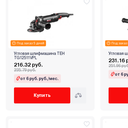
Под заказ 5 дней
Под заказ
Угловая шлифмашина TEH
Угловая 
TG12511VPL
231.16 
216.32 руб.
251.96 ру
235.79 руб.
от 6 р
от 6 руб. руб./мес.
Купить