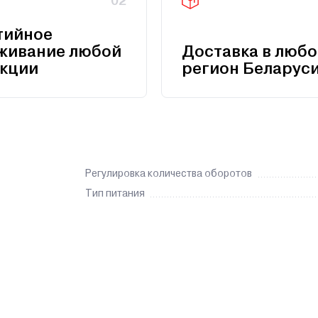
02
тийное
живание любой
Доставка в любо
кции
регион Беларус
Регулировка количества оборотов
Тип питания