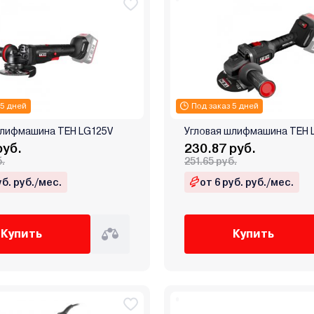
 5 дней
Под заказ 5 дней
шлифмашина TEH LG125V
Угловая шлифмашина TEH 
руб.
230.87 руб.
б.
251.65 руб.
уб. руб./мес.
от 6 руб. руб./мес.
Купить
Купить