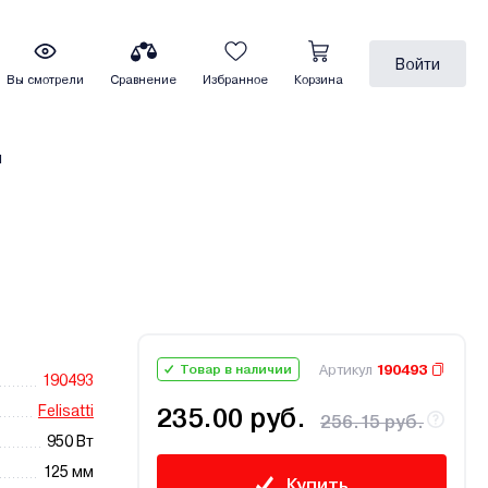
Войти
Вы смотрели
Сравнение
Избранное
Корзина
ы
Артикул
190493
Товар в наличии
190493
Felisatti
235.00 руб.
256.15 руб.
950 Вт
125 мм
Купить