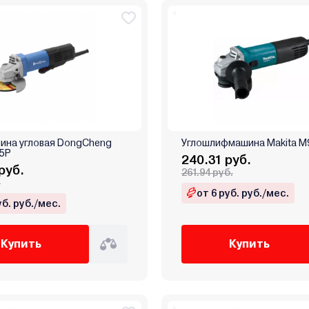
на угловая DongCheng
Углошлифмашина Makita M
5P
240.31 руб.
руб.
261.94 руб.
.
от 6 руб. руб./мес.
уб. руб./мес.
Купить
Купить