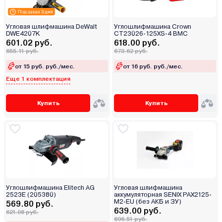
Под заказ 3 дня
Угловая шлифмашина DeWalt
Углошлифмашина Crown
DWE4207K
CT23026-125XS-4 BMC
601.02 руб.
618.00 руб.
655.11 руб.
673.62 руб.
от 15 руб. руб./мес.
от 16 руб. руб./мес.
Еще 1 комплектация
Купить
Купить
Углошлифмашина Elitech AG
Угловая шлифмашина
2523E (205380)
аккумуляторная SENIX PAX2125-
M2-EU (без АКБ и ЗУ)
569.80 руб.
639.00 руб.
621.08 руб.
696.51 руб.