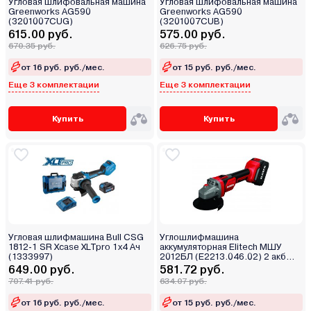
Угловая шлифовальная машина
Угловая шлифовальная машина
Greenworks AG590
Greenworks AG590
(3201007CUG)
(3201007CUB)
615.00 руб.
575.00 руб.
670.35 руб.
626.75 руб.
от 16 руб. руб./мес.
от 15 руб. руб./мес.
Еще 3 комплектации
Еще 3 комплектации
Купить
Купить
Угловая шлифмашина Bull CSG
Углошлифмашина
1812-1 SR Xcase XLTpro 1x4 Ач
аккумуляторная Elitech МШУ
(1333997)
2012БЛ (E2213.046.02) 2 акб
4,0Ah
649.00 руб.
581.72 руб.
707.41 руб.
634.07 руб.
от 16 руб. руб./мес.
от 15 руб. руб./мес.