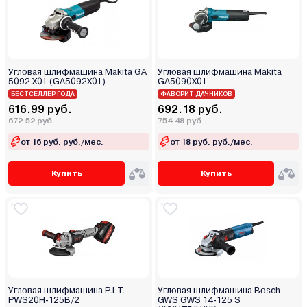
Угловая шлифмашина Makita GA
Угловая шлифмашина Makita
5092 X01 (GA5092X01)
GA5090X01
БЕСТСЕЛЛЕР ГОДА
ФАВОРИТ ДАЧНИКОВ
616.99 руб.
692.18 руб.
672.52 руб.
754.48 руб.
от 16 руб. руб./мес.
от 18 руб. руб./мес.
Купить
Купить
Угловая шлифмашина P.I.T.
Угловая шлифмашина Bosch
PWS20H-125B/2
GWS GWS 14-125 S