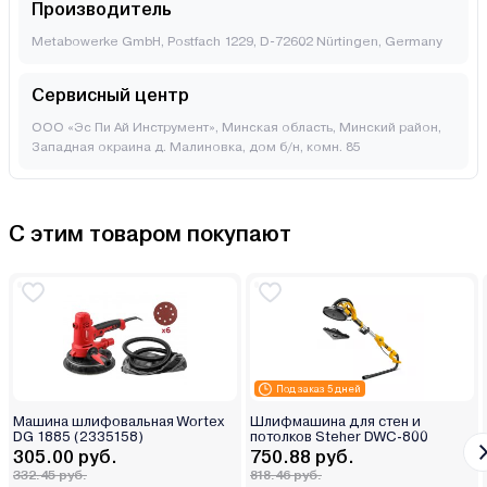
Производитель
Metabowerke GmbH, Postfach 1229, D-72602 Nürtingen, Germany
Сервисный центр
ООО «Эс Пи Ай Инструмент», Минская область, Минский район,
Западная окраина д. Малиновка, дом б/н, комн. 85
С этим товаром покупают
Под заказ 5 дней
Машина шлифовальная Wortex
Шлифмашина для стен и
DG 1885 (2335158)
потолков Steher DWC-800
305.00 руб.
750.88 руб.
332.45 руб.
818.46 руб.