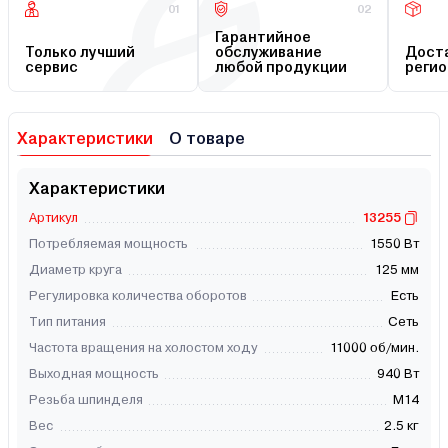
01
02
Гарантийное
Только лучший
обслуживание
Доста
сервис
любой продукции
регио
Характеристики
О товаре
Характеристики
Артикул
13255
Потребляемая мощность
1550 Вт
Диаметр круга
125 мм
Регулировка количества оборотов
Есть
Тип питания
Сеть
Частота вращения на холостом ходу
11000 об/мин.
Выходная мощность
940 Вт
Резьба шпинделя
М14
Вес
2.5 кг