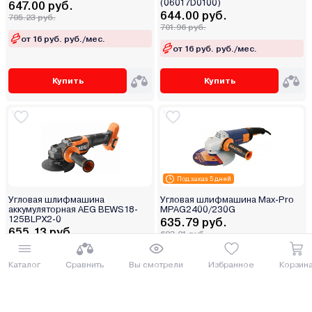
(06017D0100)
647.00 руб.
644.00 руб.
705.23 руб.
701.96 руб.
от 16 руб. руб./мес.
от 16 руб. руб./мес.
Купить
Купить
Под заказ 5 дней
Угловая шлифмашина
Угловая шлифмашина Max-Pro
аккумуляторная AEG BEWS18-
MPAG2400/230G
125BLPX2-0
635.79 руб.
655.13 руб.
693.01 руб.
714.09 руб.
от 16 руб. руб./мес.
Каталог
Сравнить
Вы смотрели
Избранное
Корзин
от 17 руб. руб./мес.
Купить
Купить