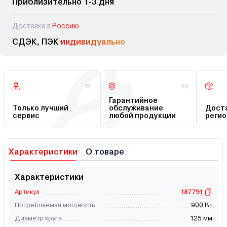
Приблизительно 1-3 дня
Доставка в
Россию
СДЭК, ПЭК
индивидуально
01
02
Гарантийное
Только лучший
обслуживание
Доста
сервис
любой продукции
регио
Характеристики
О товаре
Характеристики
Артикул
187791
Потребляемая мощность
900 Вт
Диаметр круга
125 мм