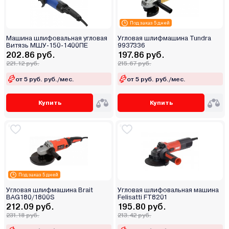
Под заказ 5 дней
Машина шлифовальная угловая
Угловая шлифмашина Tundra
Витязь МШУ-150-1400ПЕ
9937336
202.86 руб.
197.86 руб.
221.12 руб.
215.67 руб.
от 5 руб. руб./мес.
от 5 руб. руб./мес.
Купить
Купить
Под заказ 5 дней
Угловая шлифмашина Brait
Угловая шлифовальная машина
BAG180/1800S
Felisatti FT8201
212.09 руб.
195.80 руб.
231.18 руб.
213.42 руб.