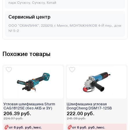
парк Сучжоу, Сучжоу, Китай
Сервисный центр
ООО "СКАНЛИНК", 220019, г. Минск, МОНТАЖНИКОВ 4-Й пер., дом
№ 5-2
Похожие товары
Угловая шлифмашина Sturm
Шлифмашина угловая
CAG18125E (без АКБ и ЗУ)
DongCheng DSM17-125B
206.39 руб.
222.00 руб.
224.97 руб.
241.98 руб.
от 6 руб. руб./мес.
от 6 руб. руб./мес.