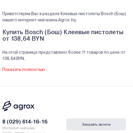
Приветствуем Вас в разделе Клеевые пистолеты Bosch (Бош)
нашего интернет-магазина Agrox.by.
Купить Bosch (Бош) Клеевые пистолеты
от 138,64 BYN
На этой странице представлено более 11 товаров по цене от
138,64 BYN.
На все реализуемые товары производителя Bosch (Бош) мы
Показать полностью
предоставляем официальную гарантию.
Клеевые пистолеты Bosch (Бош) купить в
кредит/рассрочку
В нашем интернет-магазине Вы можете приобристи товары
Bosch (Бош) за наличный и безналичный расчет. А также в
кредит, рассрочку и лизинг - у нас только самые выгодные
условия от ведущих банков Беларуси.
8 (029) 614-16-16
Заказать звонок
Интернет-магазин,
Гарантии и сервис - Клеевые пистолеты Bosch