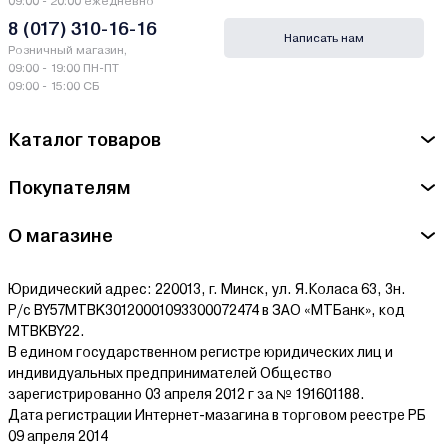
09:00 - 20:00 ежедневно
(Бош)
8 (017) 310-16-16
Написать нам
Розничный магазин,
Производитель Bosch (Бош) - Роберт Бош ГмбХ, 70711
09:00 - 19:00 ПН-ПТ
Ляйнфельден Макс-Ланг-Штрассе 40-46, Германия
09:00 - 15:00 СБ
Сервисный центр Bosch (Бош) - СООО "ТД
Каталог товаров
Инструменткомплект", г.Минск, ул. Кнорина,д.50,к.302 А
Ознакомиться с условиями оплаты и доставки товара можно
Покупателям
здесь.
О магазине
Юридический адрес: 220013, г. Минск, ул. Я.Коласа 63, 3н.
Р/с BY57MTBK30120001093300072474 в ЗАО «МТБанк», код
MTBKBY22.
В едином государственном регистре юридических лиц и
индивидуальных предпринимателей Общество
зарегистрированно 03 апреля 2012 г за № 191601188.
Дата регистрации Интернет-мазагина в торговом реестре РБ
09 апреля 2014