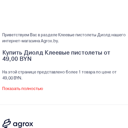
Приветствуем Вас в разделе Клеевые пистолеты Диолд нашего
интернет-магазина Agrox.by.
Купить Диолд Клеевые пистолеты от
49,00 BYN
На этой странице представлено более 1 товара по цене от
49,00 BYN.
На все реализуемые товары производителя Диолд мы
Показать полностью
предоставляем официальную гарантию.
Клеевые пистолеты Диолд купить в кредит/
рассрочку
В нашем интернет-магазине Вы можете приобристи товары
Диолд за наличный и безналичный расчет. А также в кредит,