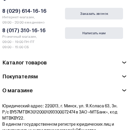
рассрочку и лизинг - у нас только самые выгодные условия от
ведущих банков Беларуси.
8 (029) 614-16-16
Заказать звонок
Интернет-магазин,
Гарантии и сервис - Клеевые пистолеты
09:00 - 20:00 ежедневно
Диолд
8 (017) 310-16-16
Написать нам
Розничный магазин,
Производитель Диолд - Диолд (ЗАО "Диффузион
09:00 - 19:00 ПН-ПТ
Инструмент" Смоленск) Россия г.Смоленск, 214031,
09:00 - 15:00 СБ
Индустриальная, 2
Каталог товаров
Сервисный центр Диолд - SPI Multiservice г. Минск, пр-т
Независимости 78, Тел. (017) 284-09-20, моб.:(029) 602-16-84,
Покупателям
(029) 863-46-44. Гарантийное обслуживание по всей Беларуси
Ознакомиться с условиями оплаты и доставки товара можно
О магазине
здесь.
Юридический адрес: 220013, г. Минск, ул. Я.Коласа 63, 3н.
Р/с BY57MTBK30120001093300072474 в ЗАО «МТБанк», код
MTBKBY22.
В едином государственном регистре юридических лиц и