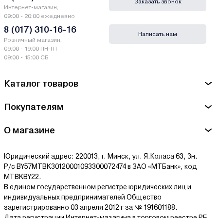
Заказать звонок
Интернет-магазин,
Гарантии и сервис - Клеевые пистолеты FIT
09:00 - 20:00 ежедневно
8 (017) 310-16-16
Написать нам
Производитель FIT - FIT, Канада
Розничный магазин,
09:00 - 19:00 ПН-ПТ
Сервисный центр FIT - ООО "Стройинструмент-М" Минский р-
09:00 - 15:00 СБ
н, д.Боровая, 3
Каталог товаров
Ознакомиться с условиями оплаты и доставки товара можно
здесь.
Покупателям
О магазине
Юридический адрес: 220013, г. Минск, ул. Я.Коласа 63, 3н.
Р/с BY57MTBK30120001093300072474 в ЗАО «МТБанк», код
MTBKBY22.
В едином государственном регистре юридических лиц и
индивидуальных предпринимателей Общество
зарегистрированно 03 апреля 2012 г за № 191601188.
Дата регистрации Интернет-мазагина в торговом реестре РБ