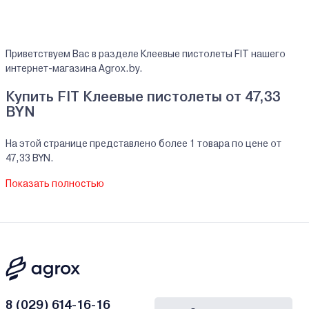
Приветствуем Вас в разделе Клеевые пистолеты FIT нашего
интернет-магазина Agrox.by.
Купить FIT Клеевые пистолеты от 47,33
BYN
На этой странице представлено более 1 товара по цене от
47,33 BYN.
На все реализуемые товары производителя FIT мы
Показать полностью
предоставляем официальную гарантию.
Клеевые пистолеты FIT купить в кредит/
рассрочку
В нашем интернет-магазине Вы можете приобристи товары FIT
за наличный и безналичный расчет. А также в кредит, рассрочку
и лизинг - у нас только самые выгодные условия от ведущих
банков Беларуси.
8 (029) 614-16-16