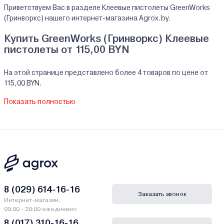
Приветствуем Вас в разделе Клеевые пистолеты GreenWorks
(Гринворкс) нашего интернет-магазина Agrox.by.
Купить GreenWorks (Гринворкс) Клеевые
пистолеты от 115,00 BYN
На этой странице представлено более 4 товаров по цене от
115,00 BYN.
На все реализуемые товары производителя GreenWorks
Показать полностью
(Гринворкс) мы предоставляем официальную гарантию.
Клеевые пистолеты GreenWorks (Гринворкс)
купить в кредит/рассрочку
В нашем интернет-магазине Вы можете приобристи товары
GreenWorks (Гринворкс) за наличный и безналичный расчет. А
также в кредит, рассрочку и лизинг - у нас только самые
выгодные условия от ведущих банков Беларуси.
8 (029) 614-16-16
Заказать звонок
Интернет-магазин,
Гарантии и сервис - Клеевые пистолеты
09:00 - 20:00 ежедневно
GreenWorks (Гринворкс)
8 (017) 310-16-16