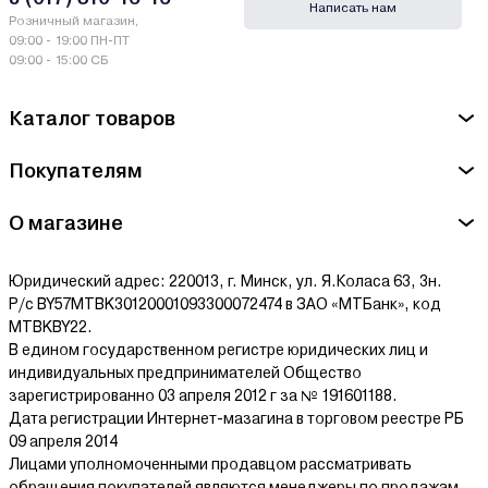
Написать нам
Розничный магазин,
Производитель GreenWorks (Гринворкс) -
09:00 - 19:00 ПН-ПТ
Greenworks,CHANGZHOU GLOBE Co., Ltd NO. 65 (3-4)
09:00 - 15:00 СБ
XINGGANG ROAD, ZHONGLOU ZONE, CHANGZHOU, JIANGSU,
CHINA
Каталог товаров
Сервисный центр GreenWorks (Гринворкс) - ООО "Мастер
Покупателям
Гарден", РБ, г. Минск, ул. Шаранговича, д. 7А
Ознакомиться с условиями оплаты и доставки товара можно
О магазине
здесь.
Юридический адрес: 220013, г. Минск, ул. Я.Коласа 63, 3н.
Р/с BY57MTBK30120001093300072474 в ЗАО «МТБанк», код
MTBKBY22.
В едином государственном регистре юридических лиц и
индивидуальных предпринимателей Общество
зарегистрированно 03 апреля 2012 г за № 191601188.
Дата регистрации Интернет-мазагина в торговом реестре РБ
09 апреля 2014
Лицами уполномоченными продавцом рассматривать
обращения покупателей являются менеджеры по продажам.