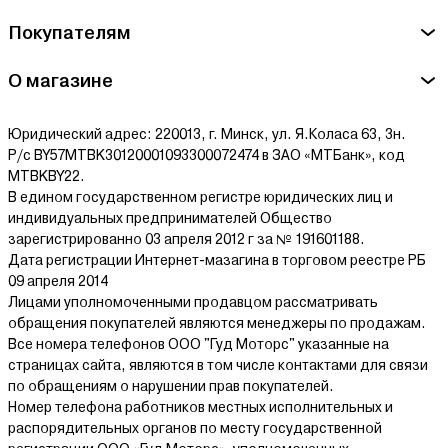
Ознакомиться с условиями оплаты и доставки товара можно
Покупателям
здесь.
О магазине
Юридический адрес: 220013, г. Минск, ул. Я.Коласа 63, 3н.
Р/с BY57MTBK30120001093300072474 в ЗАО «МТБанк», код
MTBKBY22.
В едином государственном регистре юридических лиц и
индивидуальных предпринимателей Общество
зарегистрированно 03 апреля 2012 г за № 191601188.
Дата регистрации Интернет-мазагина в торговом реестре РБ
09 апреля 2014
Лицами уполномоченными продавцом рассматривать
обращения покупателей являются менеджеры по продажам.
Все номера телефонов ООО "Гуд Моторс" указанные на
страницах сайта, являются в том числе контактами для связи
по обращениям о нарушении прав покупателей.
Номер телефона работников местных исполнительных и
распорядительных органов по месту государственной