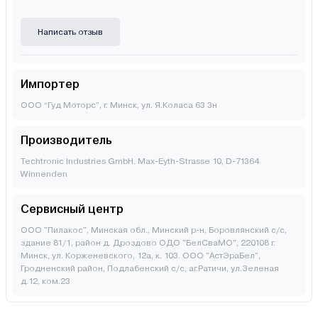
Написать отзыв
Импортер
ООО “Гуд Моторс”, г. Минск, ул. Я.Коласа 63 3н
Производитель
Techtronic Industries GmbH. Max-Eyth-Strasse 10, D-71364
Winnenden
Сервисный центр
ООО "Пилакос", Минская обл., Минский р-н, Боровлянский с/с,
здание 81/1, район д. Дроздово ОДО "БелСваМО", 220108 г.
Минск, ул. Корженевского, 12а, к. 103. ООО "АстЭраБел",
Гродненский район, Подлабенский с/с, аг.Ратичи, ул.Зеленая
д.12, ком.23