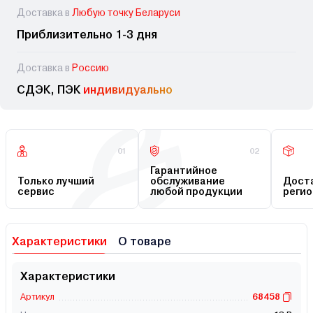
Доставка в
Любую точку Беларуси
Приблизительно 1-3 дня
Доставка в
Россию
СДЭК, ПЭК
индивидуально
01
02
Гарантийное
Только лучший
обслуживание
Доста
сервис
любой продукции
регио
Характеристики
О товаре
Характеристики
Артикул
68458