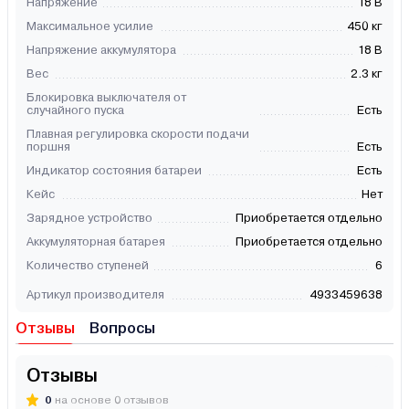
Напряжение
18 В
Максимальное усилие
450 кг
Напряжение аккумулятора
18 В
Вес
2.3 кг
Блокировка выключателя от
случайного пуска
Есть
Плавная регулировка скорости подачи
поршня
Есть
Индикатор состояния батареи
Есть
Кейс
Нет
Зарядное устройство
Приобретается отдельно
Аккумуляторная батарея
Приобретается отдельно
Количество ступеней
6
Артикул производителя
4933459638
Отзывы
Вопросы
Отзывы
0
на основе 0 отзывов