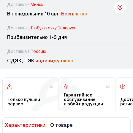
Доставка в
Минск
В понедельник 10 авг,
Бесплатно
Доставка в
Любую точку Беларуси
Приблизительно 1-3 дня
Доставка в
Россию
СДЭК, ПЭК
индивидуально
01
02
Гарантийное
Только лучший
обслуживание
Доста
сервис
любой продукции
регио
Характеристики
О товаре