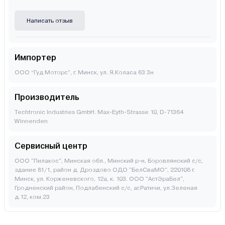
Написать отзыв
Импортер
ООО “Гуд Моторс”, г. Минск, ул. Я.Коласа 63 3н
Производитель
Techtronic Industries GmbH. Max-Eyth-Strasse 10, D-71364
Winnenden
Сервисный центр
ООО "Пилакос", Минская обл., Минский р-н, Боровлянский с/с,
здание 81/1, район д. Дроздово ОДО "БелСваМО", 220108 г.
Минск, ул. Корженевского, 12а, к. 103. ООО "АстЭраБел",
Гродненский район, Подлабенский с/с, аг.Ратичи, ул.Зеленая
д.12, ком.23