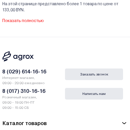
На этой странице представлено более 1 товара по цене от
133,00 BYN.
На все реализуемые товары производителя Мегеон мы
Показать полностью
предоставляем официальную гарантию.
Клеевые пистолеты Мегеон купить в кредит/
рассрочку
В нашем интернет-магазине Вы можете приобристи товары
Мегеон за наличный и безналичный расчет. А также в кредит,
рассрочку и лизинг - у нас только самые выгодные условия от
ведущих банков Беларуси.
8 (029) 614-16-16
Заказать звонок
Интернет-магазин,
Гарантии и сервис - Клеевые пистолеты
09:00 - 20:00 ежедневно
Мегеон
8 (017) 310-16-16
Написать нам
Розничный магазин,
Производитель Мегеон - АРКО Электроникс Лтд., Донггуан
09:00 - 19:00 ПН-ПТ
Хумен Таун, Шутин Индастриал Зон 2, Дунгуань, Гуандун,
09:00 - 15:00 СБ
Китай / ARCO Electronics Ltd., Dongguan Humen Town, Shutin
Industrial Zone 2, Dongguan, Guangdong, China
Каталог товаров