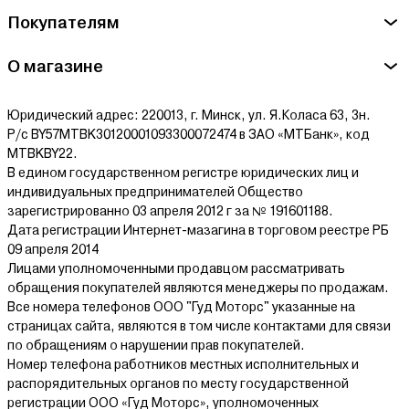
Сервисный центр Мегеон - Частное предприятие «Первое
Покупателям
измерение», Гомельская обл., Гомель г., ЛЕНИНА пр., дом №
10, офис 602
О магазине
Ознакомиться с условиями оплаты и доставки товара можно
здесь.
Юридический адрес: 220013, г. Минск, ул. Я.Коласа 63, 3н.
Р/с BY57MTBK30120001093300072474 в ЗАО «МТБанк», код
MTBKBY22.
В едином государственном регистре юридических лиц и
индивидуальных предпринимателей Общество
зарегистрированно 03 апреля 2012 г за № 191601188.
Дата регистрации Интернет-мазагина в торговом реестре РБ
09 апреля 2014
Лицами уполномоченными продавцом рассматривать
обращения покупателей являются менеджеры по продажам.
Все номера телефонов ООО "Гуд Моторс" указанные на
страницах сайта, являются в том числе контактами для связи
по обращениям о нарушении прав покупателей.
Номер телефона работников местных исполнительных и
распорядительных органов по месту государственной
регистрации ООО «Гуд Моторс», уполномоченных