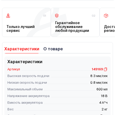
01
02
Гарантийное
Только лучший
обслуживание
Доста
сервис
любой продукции
регио
Характеристики
О товаре
Характеристики
Артикул
149169
Высокая скорость подачи
8.3 мм/сек
Низкая скорость подачи
0.8 мм/сек
Максимальный объем
600 мл
Напряжение аккумулятора
18 В
Емкость аккумулятора
4 А*ч
Вес
2 кг