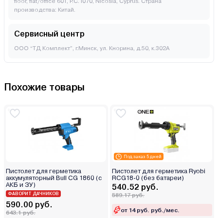
floor, flat/office 601, P.C.1070, Nicosia, Cyprus. Страна
производства: Китай.
Сервисный центр
ООО “ТД Комплект”, г.Минск, ул. Кнорина, д.50, к.302А
Похожие товары
Под заказ 5 дней
Пистолет для герметика
Пистолет для герметика Ryobi
аккумуляторный Bull CG 1860 (с
RCG18-0 (без батареи)
АКБ и ЗУ)
540.52 руб.
ФАВОРИТ ДАЧНИКОВ
589.17 руб.
590.00 руб.
от 14 руб. руб./мес.
643.1 руб.