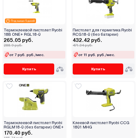
Под заказ 5 дней
Термоклеевой пистолет Ryobi
Пистолет для герметика Ryobi
18В ONE+ RGL18-0
RCG18-0 (без батареи)
265.05 руб.
432.42 руб.
288.9 руб.
471.34 руб.
от 7 руб. руб./мес.
от 11 руб. руб./мес.
Купить
Купить
Термоклеевой пистолет Ryobi
Клеевой пистолет Ryobi CCG
RGLM18-0 (без батареи) ONE+
1801 MHG
170.40 руб.