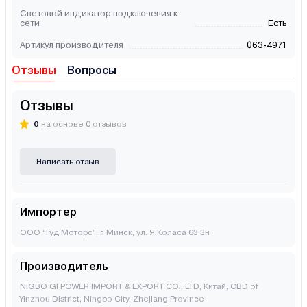
Световой индикатор подключения к
сети
Есть
Артикул производителя
063-4971
Отзывы
Вопросы
Отзывы
0
на основе 0 отзывов
Написать отзыв
Импортер
ООО “Гуд Моторс”, г. Минск, ул. Я.Коласа 63 3н
Производитель
NIGBO GI POWER IMPORT & EXPORT CO., LTD, Китай, CBD of
Yinzhou District, Ningbo City, Zhejiang Province